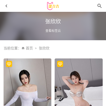
张欣欣
查看标签云
当前位置：
首页
张欣欣
[Xiuren秀人网]2024.08.15 NO.9021 陆萱萱[78+1P/816MB]
2024-12-02
潘娇娇 – 诱惑私房[91P-1.68GB]
2024-09-17
[微密圈]李音 – 性感吊带袜 [9P-19M]
2024-06-04
鱼子酱Fish – NO.247 青瓷 [120P-1.11GB]
2026-02-17
鱼子酱Fish – 神社巫女 [120P-1.54GB]
2023-07-12