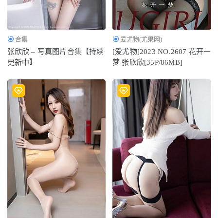
合集
爱尤物(尤果网)
张欣欣 – 写真图片合集【持续
[爱尤物]2023 NO.2607 花开一
更新中】
梦 张欣欣[35P/86MB]