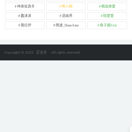
神楽坂真冬
秀人网
精选单套
蠢沫沫
语画界
陆萱萱
雅拉伊
雨波_HaneAme
鱼子酱Fish
Copyright © 2025
涩吉吉
- All rights reserved