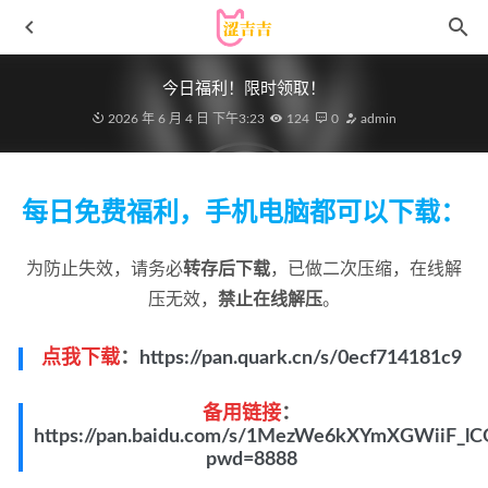
今日福利！限时领取！
2026 年 6 月 4 日 下午3:23
124
0
admin
每日免费福利，手机电脑都可以下载：
miko酱ww – NO.99 护理天使 [43P-484MB]
2026-03-04
为防止失效，请务必
转存后下载
，已做二次压缩，在线解
Beautyleg腿模 – 2020.06.22 No.1937 Tina[58P455M]
2022-11-27
压无效，
禁止在线解压
。
Bambi밤비 – NO.106 [BLUECAKE] – Vol 16 Make her my slave Ri
Tohsaka[166P-2.35GB]
2023-05-05
点我下载
：
https://pan.quark.cn/s/0ecf714181c9
果团网 – 2018.03.18 Vol.131 曾水[46P440M]
2022-11-21
备用链接
：
蠢沫沫 – NO.233 呱呱[10P-94M]
2023-08-17
https://pan.baidu.com/s/1MezWe6kXYmXGWiiF_l
pwd=8888