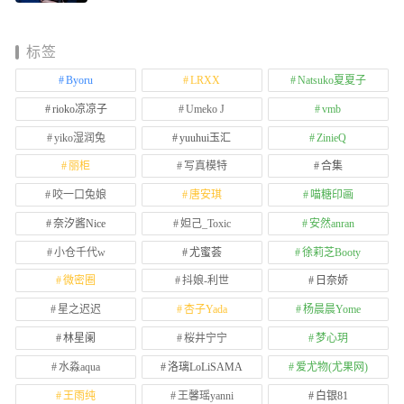
标签
Byoru
LRXX
Natsuko夏夏子
rioko凉凉子
Umeko J
vmb
yiko湿润兔
yuuhui玉汇
ZinieQ
丽柜
写真模特
合集
咬一口兔娘
唐安琪
喵糖印画
奈汐酱Nice
妲己_Toxic
安然anran
小仓千代w
尤蜜荟
徐莉芝Booty
微密圈
抖娘-利世
日奈娇
星之迟迟
杏子Yada
杨晨晨Yome
林星阑
桜井宁宁
梦心玥
水淼aqua
洛璃LoLiSAMA
爱尤物(尤果网)
王雨纯
王馨瑶yanni
白银81