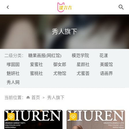
秀人旗下
二级分类：
糖果画报(网红馆)
模范学院
花漾
嗲囡囡
爱蜜社
御女郎
星颜社
美媛馆
魅妍社
蜜桃社
尤物馆
尤蜜荟
语画界
尤蜜荟 – 2020.09.30 VOL.538 周于希Sandy[64P658M]
2022-
秀人网
12-20
小仓千代w – NO.100 2024年11月fantia会员合集[120P2V-
当前位置：
首页
秀人旗下
371MB]
2025-04-10
霜月shimo – NO.098 Original Angel [44P-554MB]
2024-10-03
[Xiuren秀人网]2023.05.15 NO.6736 诗诗kiki[80+1P／
690MB]
2023-10-17