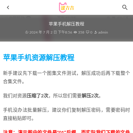
苹果手机解压教程
2024 年 7 月 2 日 下午8:56
358
0
admin
苹果手机资源解压教程
新手建议先下载一个图集文件测试，解压成功后再下载整个
合集文件。
[XIAOYU语画界]2022.05.16 VOL.778 林星阑[73+1P／
600MB]
2023-01-23
我们对资源
压缩了2次
，所以您们需要
解压2次
。
迷之呆梨(发条少女) – 2025年08月fantia会员订阅合集(12套）
[127P1V-452MB]
2025-09-25
手机没办法批量解压，建议你们复制解压密码，需要密码时
[微密圈]玫玫mm – 性感比基尼丁字系[16P-77MB]
2025-04-
直接粘贴即可。
10
[微密圈]瑜瑾 – 36D大凶[15P-45MB]
2024-09-26
注意：演示图中的文件是“01”后缀，而实际我们下载的文件