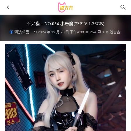
不呆猫 – NO.054 小恶魔[73P1V-1.36GB]
精选单套
2024 年 12 月 23 日 下午4:00
264
0
涩吉吉
[Ugirls尤果网]爱尤物 2021.08.06 No.2146 宥利 帐中风韵
[35P]
2023-01-18
[Ugirls尤果网] 爱尤物专辑 VOL.2156 Jenny 精致恋爱预报
[35P／35.7MB]
2023-01-08
水淼aqua NO.158 Fantia 23年08月会员订阅合集(3套) [78P-
94M]
2023-10-28
Hana_Bunny – Umu Maid [18P-69MB]
2025-08-29