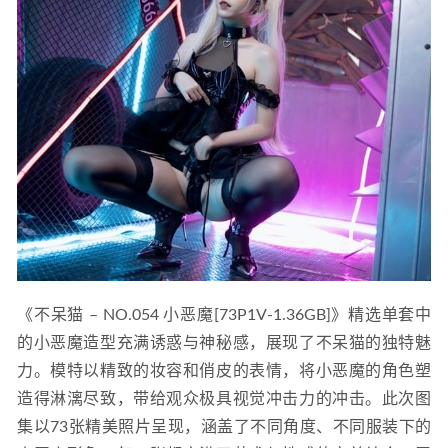
《不呆猫 – NO.054 小恶魔[73P1V-1.36GB]》精选单套中
的小恶魔造型充满诱惑与神秘感，展现了不呆猫的独特魅
力。模特以精致的妆容和俏皮的表情，将小恶魔的角色塑
造得淋漓尽致，带给观众极具视觉冲击力的冲击。此次图
集以73张精美照片呈现，涵盖了不同角度、不同服装下的