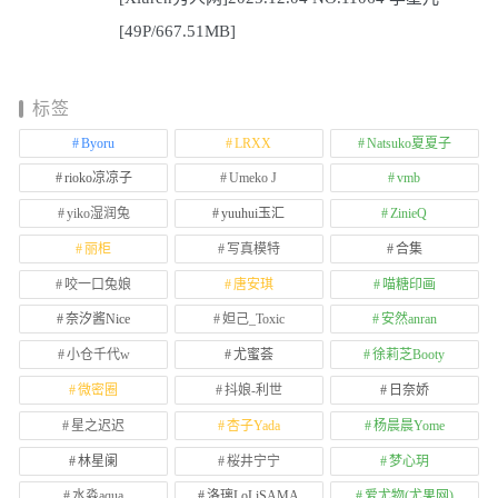
[49P/667.51MB]
标签
Byoru
LRXX
Natsuko夏夏子
rioko凉凉子
Umeko J
vmb
yiko湿润兔
yuuhui玉汇
ZinieQ
丽柜
写真模特
合集
咬一口兔娘
唐安琪
喵糖印画
奈汐酱Nice
妲己_Toxic
安然anran
小仓千代w
尤蜜荟
徐莉芝Booty
微密圈
抖娘-利世
日奈娇
星之迟迟
杏子Yada
杨晨晨Yome
林星阑
桜井宁宁
梦心玥
水淼aqua
洛璃LoLiSAMA
爱尤物(尤果网)