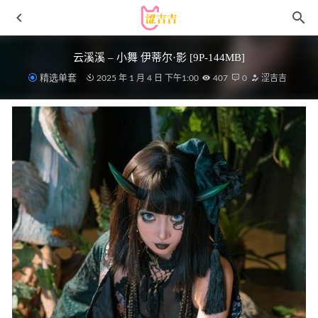
云溪溪 – 小舞 伊蒂尔·影 [9P-144MB]
精选单套
2025 年 1 月 4 日 下午1:00
407
0
涩吉吉
芋圆侑子 – NO.027 艹猫 [130P-201MB]
2025-04-10
[Ugirls尤果网]爱尤物专辑 NO.2927 眼中的姓感 艾优蜜[35P]
2025-09-23
KANEKO_咔喵 – 余温[222P4V-2.56GB]
2025-03-12
第四印象 – 写真图片合集【持续更新中】
2022-11-07
头条女神 – 2018.05.07 女神探店 猫咪6M[71P502M]
2022-
11-25