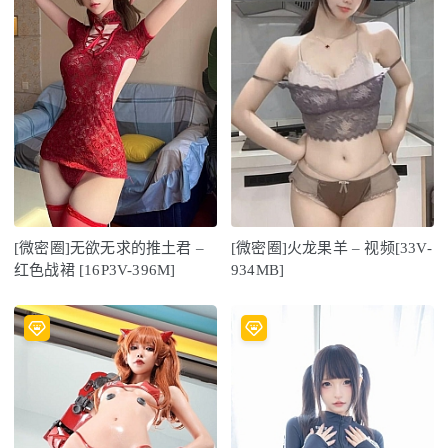
[微密圈]无欲无求的推土君 –
[微密圈]火龙果羊 – 视频[33V-
红色战裙 [16P3V-396M]
934MB]