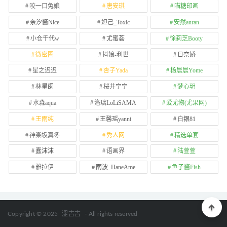
咬一口兔娘
唐安琪
喵糖印画
奈汐酱Nice
妲己_Toxic
安然anran
小仓千代w
尤蜜荟
徐莉芝Booty
微密圈
抖娘-利世
日奈娇
星之迟迟
杏子Yada
杨晨晨Yome
林星阑
桜井宁宁
梦心玥
水淼aqua
洛璃LoLiSAMA
爱尤物(尤果网)
王雨纯
王馨瑶yanni
白银81
神楽坂真冬
秀人网
精选单套
蠢沫沫
语画界
陆萱萱
雅拉伊
雨波_HaneAme
鱼子酱Fish
Copyright © 2025
涩吉吉
- All rights reserved