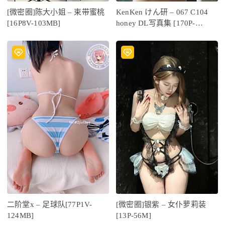
[微密圈]陈大小姐 – 束带蜜桃
KenKen けん研 – 067 C104
[16P8V-103MB]
honey DL写真集 [170P-
371MB]
二阶堂x – 足球队[77P1V-
[微密圈]银紫 – 女仆萝莉装
124MB]
[13P-56M]