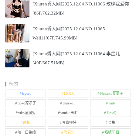
[Xiuren秀人网]2025.12.04 NO.11066 玫瑰我爱你
[86P/762.32MB]
[Xiuren秀人网]2025.12.04 NO.11065
Well11[67P/745.99MB]
[Xiuren秀人网]2025.12.04 NO.11064 李星儿
[49P/667.51MB]
标签
Byoru
LRXX
Natsuko夏夏子
rioko凉凉子
Umeko J
vmb
yiko湿润兔
yuuhui玉汇
ZinieQ
丽柜
写真模特
合集
咬一口兔娘
唐安琪
喵糖印画