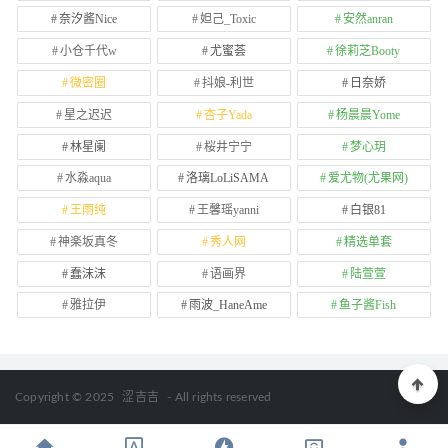
奈汐酱Nice
妲己_Toxic
安然anran
小仓千代w
尤蜜荟
徐莉芝Booty
微密圈
抖娘-利世
日奈娇
星之迟迟
杏子Yada
杨晨晨Yome
林星阑
桜井宁宁
梦心玥
水淼aqua
洛璃LoLiSAMA
爱尤物(尤果网)
王雨纯
王馨瑶yanni
白银81
神楽坂真冬
秀人网
精选单套
蠢沫沫
语画界
陆萱萱
雅拉伊
雨波_HaneAme
鱼子酱Fish
Copyright © 2025
涩吉吉
- All rights reserved