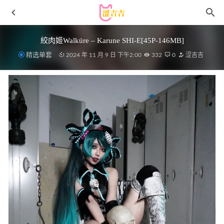
絞肉姬Walküre – Karune SHI-E[45P-146MB]
精选单套
2024 年 11 月 9 日 下午2:00
332
0
涩吉吉
水淼aqua – NO.108 宵宫[101P/135MB]
2022-05-06
[微密圈]乙醇子呀 – 开叉高腰灰旗袍[4V-388M]
2023-10-22
半半子 – NO.95 水上守护者杰尼斯 [24P-107MB]
2025-08-01
Byoru NO.145 嘉米·怀特Cammy White [56P12V-1.77G]
2023-10-19
[Ugirls尤果网]爱尤物专辑 NO.2848 如烟如影 白衣校花
[35P67MB]
2024-12-07