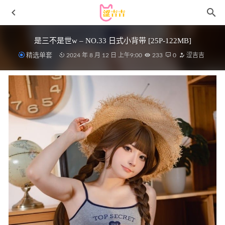
是三不是世w – NO.33 日式小背带 [25P-122MB]
精选单套
2024 年 8 月 12 日 上午9:00
233
0
涩吉吉
水淼aqua – NO.197 2024年11月温泉自拍 お風呂とみかん
[20P-33MB]
2024-12-12
[Xiuren秀人网]2025.01.10 NO.9738 凯竹
Quinn[88+1P/749MB]
2025-07-13
[爱尤物]2023 NO.2648 更何止七夕 穆菲菲[35P/87MB]
2024-
06-20
青豆客 – 2017.06.16 安娜[54+1P219M]
2022-11-24