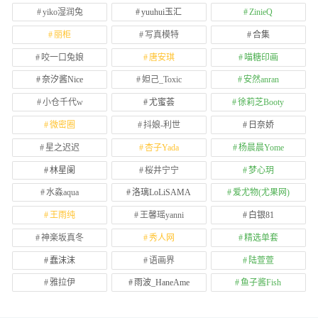
yiko湿润兔
yuuhui玉汇
ZinieQ
丽柜
写真模特
合集
咬一口兔娘
唐安琪
喵糖印画
奈汐酱Nice
妲己_Toxic
安然anran
小仓千代w
尤蜜荟
徐莉芝Booty
微密圈
抖娘-利世
日奈娇
星之迟迟
杏子Yada
杨晨晨Yome
林星阑
桜井宁宁
梦心玥
水淼aqua
洛璃LoLiSAMA
爱尤物(尤果网)
王雨纯
王馨瑶yanni
白银81
神楽坂真冬
秀人网
精选单套
蠢沫沫
语画界
陆萱萱
雅拉伊
雨波_HaneAme
鱼子酱Fish