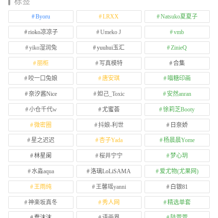
标签
Byoru
LRXX
Natsuko夏夏子
rioko凉凉子
Umeko J
vmb
yiko湿润兔
yuuhui玉汇
ZinieQ
丽柜
写真模特
合集
咬一口兔娘
唐安琪
喵糖印画
奈汐酱Nice
妲己_Toxic
安然anran
小仓千代w
尤蜜荟
徐莉芝Booty
微密圈
抖娘-利世
日奈娇
星之迟迟
杏子Yada
杨晨晨Yome
林星阑
桜井宁宁
梦心玥
水淼aqua
洛璃LoLiSAMA
爱尤物(尤果网)
王雨纯
王馨瑶yanni
白银81
神楽坂真冬
秀人网
精选单套
蠢沫沫
语画界
陆萱萱