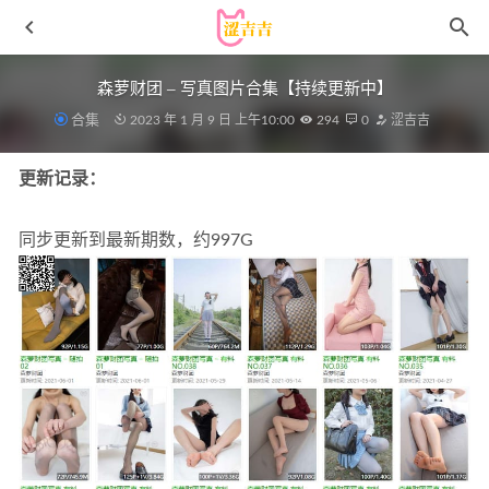
森萝财团 – 写真图片合集【持续更新中】
合集
2023 年 1 月 9 日 上午10:00
294
0
涩吉吉
更新记录：
同步更新到最新期数，约997G
[Xiuren秀人网]2023.06.28 NO.6989 杏子Yada[80+1P／
643MB]
2023-12-08
屿鱼 – NO.014 圣诞[16P-46.3M]
2026-06-01
[XIUREN秀人网]2022.01.13 VOL.4462 芝芝Booty[91+1P／
762MB]
2022-12-29
贞子蜜桃 – 写真图片合集【持续更新中】
2026-01-02
[Xiuren秀人网]2025.03.14 NO.10018 绮里嘉