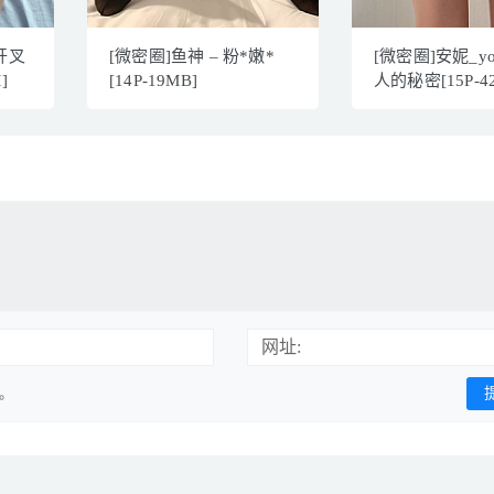
开叉
[微密圈]鱼神 – 粉*嫩*
[微密圈]安妮_yo
]
[14P-19MB]
人的秘密[15P-4
网址:
用。