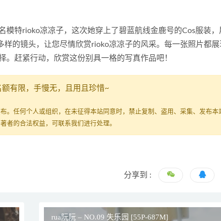
模特rioko凉凉子，这次她穿上了碧蓝航线金鹿号的Cos服装，
富多样的镜头，让您尽情欣赏rioko凉凉子的风采。每一张照片都
择。赶紧行动，欣赏这份别具一格的写真作品吧！
名额有限，手慢无，且用且珍惜~
发布。任何个人或组织，在未征得本站同意时，禁止复制、盗用、采集、发布本
原著者的合法权益，可联系我们进行处理。
分享到 :
rua阮阮 – NO.09 失乐园 [55P-687M]