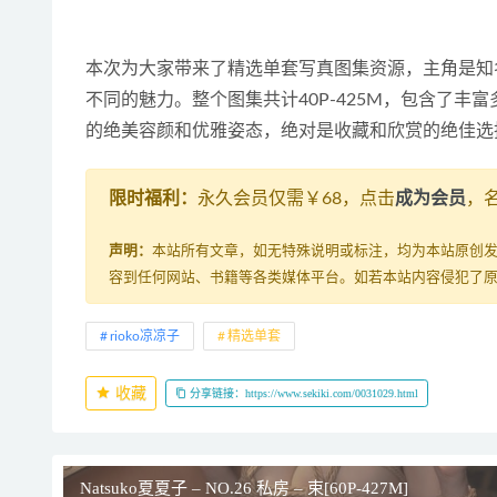
本次为大家带来了精选单套写真图集资源，主角是知名
不同的魅力。整个图集共计40P-425M，包含了丰
的绝美容颜和优雅姿态，绝对是收藏和欣赏的绝佳选
限时福利：
永久会员仅需￥68，点击
成为会员
，
声明：
本站所有文章，如无特殊说明或标注，均为本站原创
容到任何网站、书籍等各类媒体平台。如若本站内容侵犯了
rioko凉凉子
精选单套
收藏
分享链接：https://www.sekiki.com/0031029.html
Natsuko夏夏子 – NO.26 私房 – 束[60P-427M]