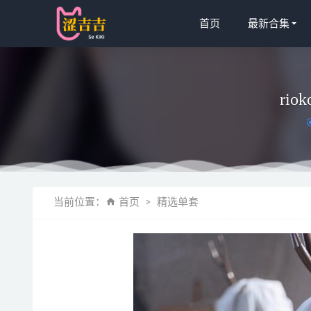
首页
最新合集
rio
[Xiuren秀
当前位置：
首页
精选单套
[Ugirls尤
[微密圈]张
是妃诺呀w 
胡桃猫Kur