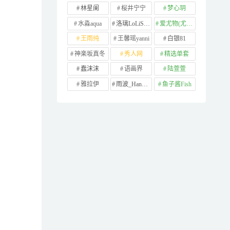
林星阑
桜井宁宁
梦心玥
水淼aqua
洛璃LoLiSAMA
爱尤物(尤果网)
王雨纯
王馨瑶yanni
白银81
神楽坂真冬
秀人网
精选单套
蠢沫沫
语画界
陆萱萱
雅拉伊
雨波_HaneAme
鱼子酱Fish