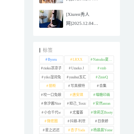
NO.11065
[Xiuren秀人
Well11[67P/745.99MB]
网]2025.12.04
NO.11064 李星儿
[49P/667.51MB]
标签
Byoru
LRXX
Natsuko夏夏子
rioko凉凉子
Umeko J
vmb
yiko湿润兔
yuuhui玉汇
ZinieQ
丽柜
写真模特
合集
咬一口兔娘
唐安琪
喵糖印画
奈汐酱Nice
妲己_Toxic
安然anran
小仓千代w
尤蜜荟
徐莉芝Booty
微密圈
抖娘-利世
日奈娇
星之迟迟
杏子Yada
杨晨晨Yome