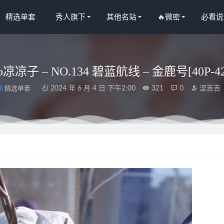
精选单套
秀人旗下
其他名站
🔥微密
必看说
ko凉凉子 – NO.134 碧蓝航线 – 金鹿号[40P-4
精选单套
2024 年 6 月 4 日 下午2:00
321
0
涩吉吉
人网]2024.07.11 NO.8839 董林越[76+1P/710MB]
2025-02-17
果网]爱尤物 2022.08.10 No.2387 陆梓琪[35P]
2023-01-15
鑫baby – 粉色一根绳[14P1V-145MB]
2023-04-24
– 狂野佳人 [70P9V-189M]
2023-08-07
umineko – 莫莉卡荷官兔女郎[63P3V-280MB]
2023-07-15