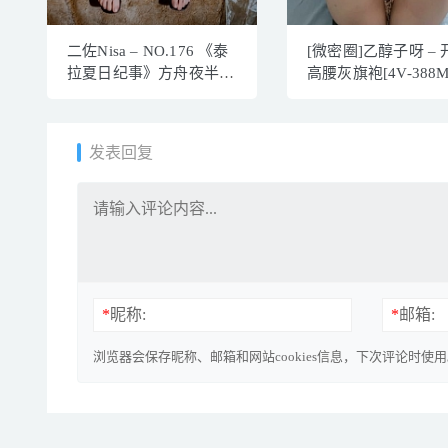
二佐Nisa – NO.176 《泰
[微密圈]乙醇子呀 – 
拉夏日纪事》方舟夜半泳
高腰灰旗袍[4V-388M
装[32P-579M]
发表回复
*
昵称:
*
邮箱:
浏览器会保存昵称、邮箱和网站cookies信息，下次评论时使