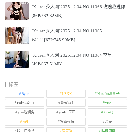
[Xiuren秀人网]2025.12.04 NO.11066 玫瑰我爱你
[86P/762.32MB]
[Xiuren秀人网]2025.12.04 NO.11065
Well11[67P/745.99MB]
[Xiuren秀人网]2025.12.04 NO.11064 李星儿
[49P/667.51MB]
标签
Byoru
LRXX
Natsuko夏夏子
rioko凉凉子
Umeko J
vmb
yiko湿润兔
yuuhui玉汇
ZinieQ
丽柜
写真模特
合集
咬一口兔娘
唐安琪
喵糖印画