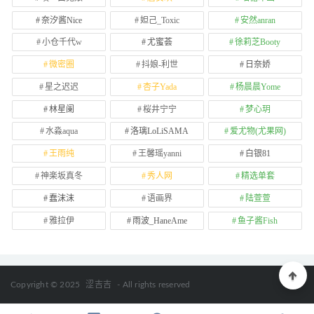
奈汐酱Nice
妲己_Toxic
安然anran
小仓千代w
尤蜜荟
徐莉芝Booty
微密圈
抖娘-利世
日奈娇
星之迟迟
杏子Yada
杨晨晨Yome
林星阑
桜井宁宁
梦心玥
水淼aqua
洛璃LoLiSAMA
爱尤物(尤果网)
王雨纯
王馨瑶yanni
白银81
神楽坂真冬
秀人网
精选单套
蠢沫沫
语画界
陆萱萱
雅拉伊
雨波_HaneAme
鱼子酱Fish
Copyright © 2025
涩吉吉
- All rights reserved