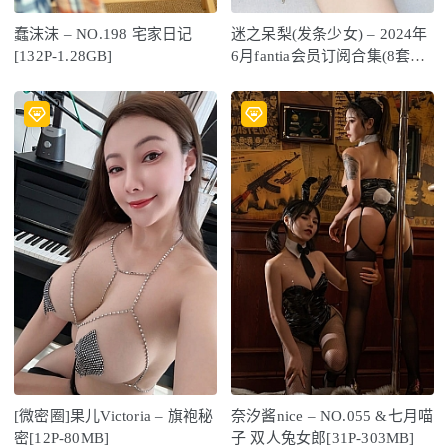
蠢沫沫 – NO.198 宅家日记
迷之呆梨(发条少女) – 2024年
[132P-1.28GB]
6月fantia会员订阅合集(8套）
[136P-269MB]
[微密圈]果儿Victoria – 旗袍秘
奈汐酱nice – NO.055 &七月喵
密[12P-80MB]
子 双人兔女郎[31P-303MB]