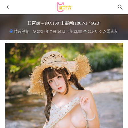
日奈娇 – NO.150 山野间[180P-1.46GB]
精选单套
2024 年 7 月 16 日 下午12:00
216
0
涩吉吉
[Xiuren秀人网]2024.03.18 NO.8245 媃柔[87+1P/811MB]
2024-10-08
金桔万岁 – 风纪委员[55P-176MB]
2025-03-28
女主K NO.37 圣诞麋鹿 [100P1V-460MB]
2025-04-18
[Xiuren秀人网]2022.12.29 NO.6063 程程程-[82+1P／639MB]
2023-04-20
[Ugirls尤果网]爱尤物专辑 NO.2907 被爱迷途 如歌[35P]