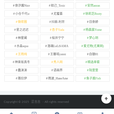
奈汐酱Nice
妲己_Toxic
安然anran
小仓千代w
尤蜜荟
徐莉芝Booty
微密圈
抖娘-利世
日奈娇
星之迟迟
杏子Yada
杨晨晨Yome
林星阑
桜井宁宁
梦心玥
水淼aqua
洛璃LoLiSAMA
爱尤物(尤果网)
王雨纯
王馨瑶yanni
白银81
神楽坂真冬
秀人网
精选单套
蠢沫沫
语画界
陆萱萱
雅拉伊
雨波_HaneAme
鱼子酱Fish
Copyright © 2025
涩吉吉
- All rights reserved