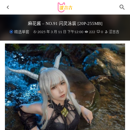
麻花酱 – NO.91 闪灵泳装 [20P-255MB]
精选单套
2025 年 3 月 11 日 下午12:00
222
0
涩吉吉
[微密圈]就是阿朱啊 – 针织衫[155P-2.46G]
2025-04-18
[Xiuren秀人网]2022.12.29 NO.6064 小海臀Rena[40+1P／
345MB]
2023-03-08
桜满三时 – NO.16 菲伦[15P-99MB]
2026-05-01
[Xiuren秀人网]2025.05.06 NO.10235 汁汁[69+1P/786MB]
2025-11-24
[Xiuren秀人网]2024.05.20 NO.8570 杨晨晨