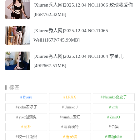
[Xiuren秀人网]2025.12.04 NO.11066 玫瑰我爱你
[86P/762.32MB]
[Xiuren秀人网]2025.12.04 NO.11065
Well11[67P/745.99MB]
[Xiuren秀人网]2025.12.04 NO.11064 李星儿
[49P/667.51MB]
标签
Byoru
LRXX
Natsuko夏夏子
rioko凉凉子
Umeko J
vmb
yiko湿润兔
yuuhui玉汇
ZinieQ
丽柜
写真模特
合集
咬一口兔娘
唐安琪
喵糖印画