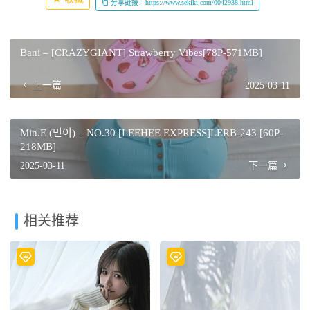
分享链接：https://www.sekiki.com/0042938.html
Bani – [CRAZYGIANT] Strawberry Vibes[78P-571MB]
上一篇
2025-03-11
Min.E (민이) – NO.30 [LEEHEE EXPRESS]LERB-243 [60P-
218MB]
2025-03-11
下一篇
相关推荐