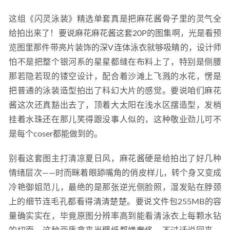
这组《闪灵泳装》精选单套真是把麻花酱骨子里的灵气全
给拍出来了！要说麻花麻花酱这套20P的图集啊，光是看预
览图里那件带亮片装饰的深V连体泳衣就够吸睛的，设计师
怕不是把整个银河系的星星都缝在布料上了，特别是侧腰
那若隐若现的镂空设计，配合着沙滩上飞溅的水花，愣是
把普通的泳装造型拍出了科幻大片的感觉。要说咱们麻花
酱这次还真豁出去了，顶着大太阳在浅水区摆造型，发梢
挂着水珠还在那儿笑得跟没事人似的，这种敬业劲儿可不
是每个coser都能做到的。
别看这套图主打清凉夏日风，麻花酱硬是给拍出了好几种
情绪层次——时而眯着眼舔嘴角的俏皮样儿，转个身又变成
冷艳御姐范儿，最绝的是那张逆光侧脸照，湿发贴在脖颈
上的细节连毛孔都看得清清楚楚。要说文件包255MB的容
量确实实在，毕竟原图分辨率高到能看清泳衣上每颗水钻