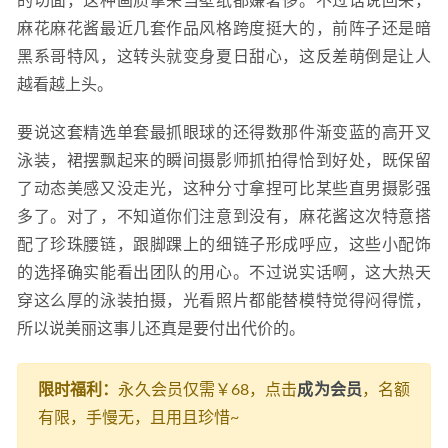
的切面，这种画质拿来当壁纸都嫌奢侈。不过话说回来，
麻花麻花酱最近几套作品风格跨度挺大的，前阵子还是暗
黑系哥特风，这转头就变身夏日甜心，这反差萌倒是让人
越看越上头。
要说这套精选单套最抓眼球的还得数那件渐变蓝的高开叉
泳装，裙摆飘起来的瞬间摄影师抓拍得恰到好处，既保留
了动态美感又没走光，这种分寸拿捏可比某些直男摄影强
多了。对了，不知道你们注意到没有，麻花酱这次特意搭
配了珍珠腰链，跟脚踝上的细链子形成呼应，这些小配饰
的选择确实能看出团队的用心。不过说实话啊，这大热天
穿这么厚的泳装拍摄，光看照片都能替模特觉得闷得慌，
所以说美丽这事儿还真是要付出代价的。
限时福利：
永久会员仅需￥68，点击
成为会员
，名额
有限，手慢无，且用且珍惜~