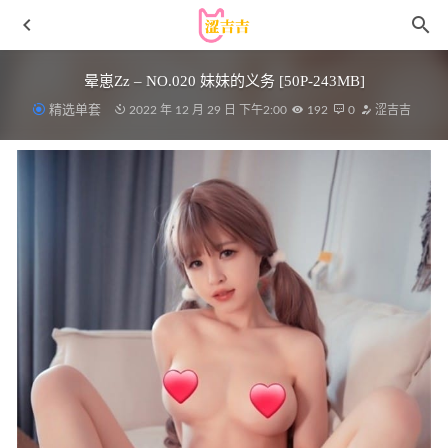
晕崽Zz – NO.020 妹妹的义务 [50P-243MB]
精选单套
2022 年 12 月 29 日 下午2:00
192
0
涩吉吉
秀人网 – 2021.02.20 VOL.3113 葛征 净高184cm[52+1P544M]
2022-12-11
[Xiuren秀人网]2023.10.19 NO.7537 Carol周妍希
[89+1P/905MB]
2024-04-12
尤蜜荟 – 2020.01.22 Vol.411 葛征Model[48+1P281M]
2022-
11-07
rioko凉凉子 – NO.135 蔚蓝档案 导游 椿 [62P12V-1.03G]