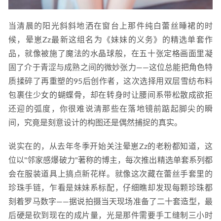
当清晨的阳光斜斜地洒在窗台上那件纯白蕾丝睡裙的时
候，晕崽Zz最新这组名为《妹妹的义务》的精选单套作
品，就像被施了魔法的水晶球般，在五十张定格画面里凝
固了介于青涩与成熟之间的微妙张力——这位总能把角色特
质揉碎了再重塑的95后创作者，这次选择用双层雪纺布料
包裹住少女的蝴蝶骨，却在转身时让腰间系带松散成欲拒
还迎的弧度，你很难说清那些在落地镜前踮起脚尖的瞬
间，究竟是刻意设计的构图还是偶然捕捉的真实。
说实在的，从去年冬季开始关注晕崽Zz的老粉都知道，这
位以"邻家感爆破力"著称的博主，每次推出精选单套系列都
会在服装道具上搞点新花样。就像这次藏在蕾丝手套里的
珍珠手链，乍看是妹妹系标配，仔细瞧却发现每颗珍珠都
刻着罗马数字——据说拍摄当天现场准备了二十套造型，最
后硬是砍到现在的成片量，光是那件需要手工缝制三小时