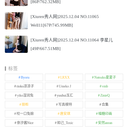
[86P/762.32MB]
[Xiuren秀人网]2025.12.04 NO.11065
Well11[67P/745.99MB]
[Xiuren秀人网]2025.12.04 NO.11064 李星儿
[49P/667.51MB]
标签
Byoru
LRXX
Natsuko夏夏子
rioko凉凉子
Umeko J
vmb
yiko湿润兔
yuuhui玉汇
ZinieQ
丽柜
写真模特
合集
咬一口兔娘
唐安琪
喵糖印画
奈汐酱Nice
妲己_Toxic
安然anran