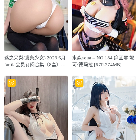
迷之呆梨(发条少女) 2023 6月
水淼aqua – NO.184 绝区零 妮
fantia会员订阅合集（8套）
可·德玛拉 [67P-274MB]
[149P1V-292MB]