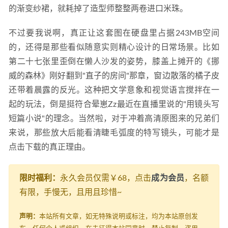
的渐变纱裙，就耗掉了造型师整整两卷进口米珠。
不过要我说啊，真正让这套图在硬盘里占据243MB空间
的，还得是那些看似随意实则精心设计的日常场景。比如
第二十七张里歪倒在懒人沙发的姿势，膝盖上摊开的《挪
威的森林》刚好翻到"直子的房间"那章，窗边散落的橘子皮
还带着晨露的反光。这种把文学意象和视觉语言搅拌在一
起的玩法，倒是挺符合晕崽Zz最近在直播里说的"用镜头写
短篇小说"的理念。当然啦，对于冲着高清原图来的兄弟们
来说，那些放大后能看清睫毛弧度的特写镜头，可能才是
点击下载的真正理由。
限时福利：
永久会员仅需￥68，点击
成为会员
，名额
有限，手慢无，且用且珍惜~
声明：
本站所有文章，如无特殊说明或标注，均为本站原创发