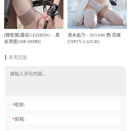
[微密圈]葛征GEZHENG – 黑
清水由乃 – NO.040 鹩 花嫁
丝诱惑[30P-69MB]
[59P1V-1.62GB]
发表回复
*
昵称:
*
邮箱: