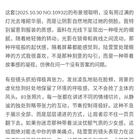
这套[2025.10.30 NO.10932]的布景很聪明，没有用过满的
灯光去堆砌华丽，而是让阴影自然地爬过她的侧脸。我特
别留意到服装的质感，面料在光线下呈现出一种哑光的细
腻，随着她轻微的转动，光影在锁骨和肩线之间流动，那
种呼吸般的起伏感，隔着屏幕都能感觉到。陆萱萱处理眼
神的方式我很喜欢，不是那种刻意的勾引，而是一种带着
故事感的凝视，仿佛在问一个没有答案的问题。
有些镜头抓拍得极具张力，发丝凌乱地贴在脸颊，背景的
虚化恰到好处地保留了环境的呼吸感，又不会抢了主体的
风头。81张照片，每一张都在讲述不同的情绪切片，从静
谧的独处到略带张力的互动，节奏控制得极好。这种不急
于展示全部、而是层层递进的方式，让观者忍不住一页页
翻下去。如果你迷恋那种带着淡淡忧郁气质的少女感，这
组图绝对能击中你的审美痛点。陆萱萱的镜头表现力在这