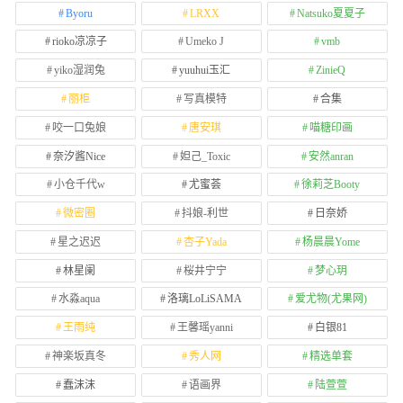
Byoru
LRXX
Natsuko夏夏子
rioko凉凉子
Umeko J
vmb
yiko湿润兔
yuuhui玉汇
ZinieQ
丽柜
写真模特
合集
咬一口兔娘
唐安琪
喵糖印画
奈汐酱Nice
妲己_Toxic
安然anran
小仓千代w
尤蜜荟
徐莉芝Booty
微密圈
抖娘-利世
日奈娇
星之迟迟
杏子Yada
杨晨晨Yome
林星阑
桜井宁宁
梦心玥
水淼aqua
洛璃LoLiSAMA
爱尤物(尤果网)
王雨纯
王馨瑶yanni
白银81
神楽坂真冬
秀人网
精选单套
蠢沫沫
语画界
陆萱萱