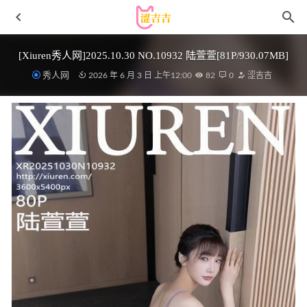
[Xiuren秀人网]2025.10.30 NO.10932 陆萱萱[81P/930.07MB]
秀人网
2026 年 6 月 3 日 上午12:00
82
0
涩吉吉
[Xiuren秀人网]2023.05.24 NO.6796 利世[47+1P／417MB]
2023-10-29
樱晚gigi – NO.71 红色蝴蝶结[20P-189MB]
2022-12-02
姜仁卿 – NO.075 IKOF-2 FTF PPV _ Yuri[23P2V-288M]
2025-04-18
微密圈/觅圈/铁粉空间等机构视图大合集【持续更新中】
2025-07-08