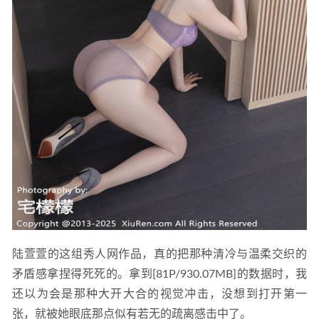
阿包也是兔娘 – NO.064 拉姆 [11P-222MB]
2023-01-14
陆萱萱的这组秀人网作品，真的把那种清冷与温柔交织的
矛盾感拿捏得死死的。拿到[81P/930.07MB]的数据时，我
还以为会是那种大开大合的视觉冲击，没想到打开第一
张，就被她眼底那点似有若无的疏离感击中了。