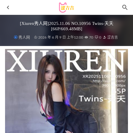
[Xiuren秀人网]2025.11.06 NO.10956 Twins-夭夭
[66P/669.48MB]
秀人网
2026 年 6 月 9 日 上午12:00
70
0
涩吉吉
KANEKO_咔喵 – 碧蓝航线 可畏兔女郎[48P2V-2.07G]
2025-
03-12
日奈娇 – NO.111 花魁狐妖[144P2V-3.15G]
2024-04-20
[微密圈]120斤的小王同学 – 充气娃娃[16P2V-126MB]
2023-
05-19
蠢沫沫 – NO.136 可畏 绅士版[50P/622MB]
2022-05-06
[Xiuren秀人网]2023.10.27 NO.7578 模特合辑[80+1P/728MB]