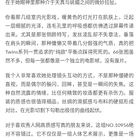
在于她眼神里那种介于天真与妩媚之间的微妙拉扯。
你看那几组室内光影戏，暖黄色的灯光打在肌肤上，泛起
一层细腻的光泽，连毛孔里的呼吸感都仿佛透过屏幕传递
出来。尤其是那张侧颜特写，发丝凌乱却不失章法，垂落
在肩头的瞬间，那种慵懒又带着几分倔强的气质，真的把
Twins系列一贯追求的“纯欲”平衡点踩得死死的。66张图虽
然不多，但每一张都像是一个独立的电影帧，没有废片。
我个人非常喜欢她处理镜头互动的方式，不是那种僵硬的
直视，而是偶尔的躲闪、回眸，甚至是一瞬间的失焦。这
种自然流露的情绪，比任何精致的妆造都更有杀伤力。服
装的质感也很值得细品，丝绸的滑腻感与布料的硬挺形成
对比，在光影切割下勾勒出极佳的曲线起伏。
对于喜欢秀人网高质感写真的朋友来说，这组NO.10956绝
对不容错过。它不仅仅是一组人体艺术展示，更像是一场