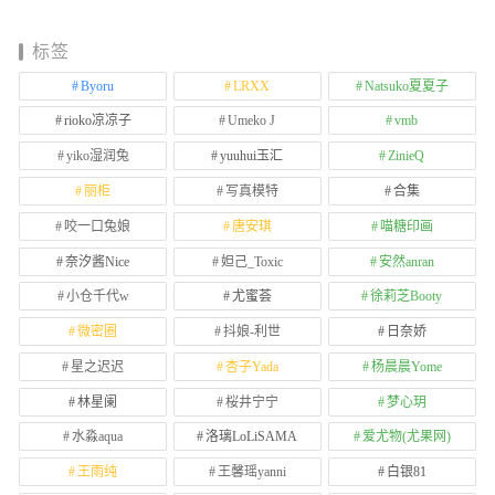
标签
Byoru
LRXX
Natsuko夏夏子
rioko凉凉子
Umeko J
vmb
yiko湿润兔
yuuhui玉汇
ZinieQ
丽柜
写真模特
合集
咬一口兔娘
唐安琪
喵糖印画
奈汐酱Nice
妲己_Toxic
安然anran
小仓千代w
尤蜜荟
徐莉芝Booty
微密圈
抖娘-利世
日奈娇
星之迟迟
杏子Yada
杨晨晨Yome
林星阑
桜井宁宁
梦心玥
水淼aqua
洛璃LoLiSAMA
爱尤物(尤果网)
王雨纯
王馨瑶yanni
白银81