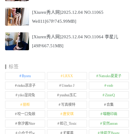
[Xiuren秀人网]2025.12.04 NO.11065
Well11[67P/745.99MB]
[Xiuren秀人网]2025.12.04 NO.11064 李星儿
[49P/667.51MB]
标签
Byoru
LRXX
Natsuko夏夏子
rioko凉凉子
Umeko J
vmb
yiko湿润兔
yuuhui玉汇
ZinieQ
丽柜
写真模特
合集
咬一口兔娘
唐安琪
喵糖印画
奈汐酱Nice
妲己_Toxic
安然anran
小仓千代w
尤蜜荟
徐莉芝Booty