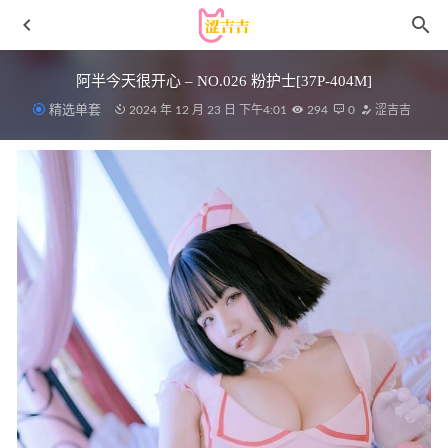
阿半今天很开心 – NO.026 粉护士[37P-404M]
精选单套
2024 年 12 月 23 日 下午4:01
294
0
涩吉吉
[Xiuren秀人网]2025.07.02 NO.10496 汁汁[66+1P/683MB]
2026-01-28
[Xiuren秀人网]2022.11.07 NO.5813 Arude薇薇[69+1P／
434MB]
2023-05-14
秀人网 – 2021.02.02 VOL.3073 徐安安[64+1P578M]
2022-
12-09
星之迟迟 – NO.260 2025圣诞节计划1 不想上班的小老头