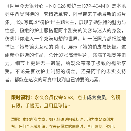
《阿半今天很开心 – NO.026 粉护士[37P-404M]》是本系
列中备受期待的一套精选单套，阿半带来了她最新的照片
集。此次写真以“粉护士”主题为主，展现了她独特的魅力与
性感。粉嫩的护士服搭配阿半甜美的笑容与迷人的身姿，
仿佛带你进入一个充满幻想的世界。每一张照片都细腻地
捕捉了她与镜头互动的瞬间，展示了她的俏皮与妩媚。这
组精心挑选的作品，总计37张高清照片，充满了视觉冲击
力，细节上更是无一遗漏，给观众带来了极致的视觉享
受。不论是喜欢护士制服的粉丝，还是阿半的忠实支持
者，都能在这次的写真中找到自己钟爱的元素。
限时福利：
永久会员仅需￥68，点击
成为会员
，名额
有限，手慢无，且用且珍惜~
声明：
本站所有文章，如无特殊说明或标注，均为本站原创发
布。任何个人或组织，在未征得本站同意时，禁止复制、盗用、