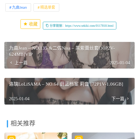
九曲Jean
精选单套
收藏
分享链接：https://www.sekiki.com/0117818.html
九曲Jean – NO.135 &二佐Nisa – 黑紫蕾丝套[30P2V-
624MB]VIP
上一篇
2025-01-04
洛璃LoLiSAMA – NO.64 蔚蓝档案 莉音 [72P1V-1.06GB]
2025-01-04
下一篇
相关推荐