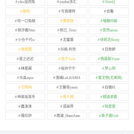
yiko湿润兔
yuuhui玉汇
ZinieQ
丽柜
写真模特
合集
咬一口兔娘
唐安琪
喵糖印画
奈汐酱Nice
妲己_Toxic
安然anran
小仓千代w
尤蜜荟
徐莉芝Booty
微密圈
抖娘-利世
日奈娇
星之迟迟
杏子Yada
杨晨晨Yome
林星阑
桜井宁宁
梦心玥
水淼aqua
洛璃LoLiSAMA
爱尤物(尤果网)
王雨纯
王馨瑶yanni
白银81
神楽坂真冬
秀人网
精选单套
蠢沫沫
语画界
陆萱萱
雅拉伊
雨波_HaneAme
鱼子酱Fish