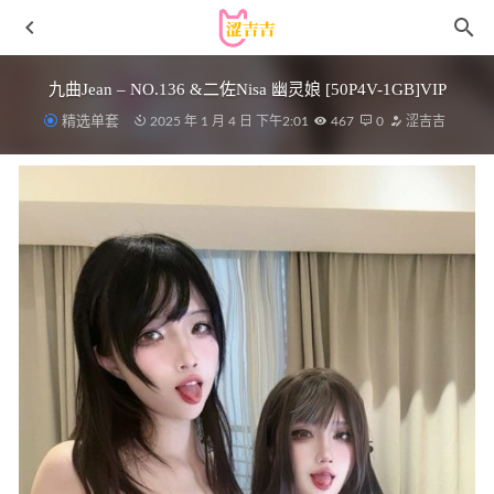
九曲Jean – NO.136 &二佐Nisa 幽灵娘 [50P4V-1GB]VIP
精选单套
2025 年 1 月 4 日 下午2:01
467
0
涩吉吉
洛璃LoLiSAMA – NO.92 忍者 [30P-398MB]
2026-02-01
Shika小鹿鹿 NO.107 第五套自拍[25P-37M]
2025-04-18
[爱尤物]2023 NO.2530 川上富江 平凡耀眼[35P／92.1MB]
2024-01-05
过期米线线喵 – NO.143 乖乖小兔 [25P-126MB]
2023-07-02
[XIUREN秀人网]2022.08.31 VOL.5519 婠婠么[59+1P／
510MB]
2023-01-12