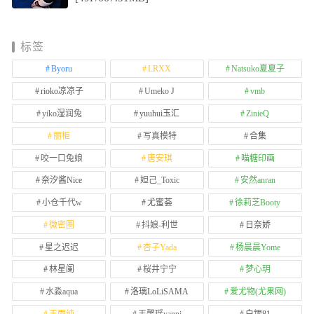
标签
Byoru
LRXX
Natsuko夏夏子
rioko凉凉子
Umeko J
vmb
yiko湿润兔
yuuhui玉汇
ZinieQ
丽柜
写真模特
合集
咬一口兔娘
唐安琪
喵糖印画
奈汐酱Nice
妲己_Toxic
安然anran
小仓千代w
尤蜜荟
徐莉芝Booty
微密圈
抖娘-利世
日奈娇
星之迟迟
杏子Yada
杨晨晨Yome
林星阑
桜井宁宁
梦心玥
水淼aqua
洛璃LoLiSAMA
爱尤物(尤果网)
王雨纯
王馨瑶yanni
白银81