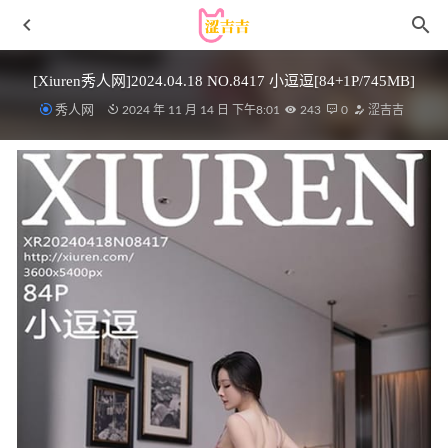
[Xiuren秀人网]2024.04.18 NO.8417 小逗逗[84+1P/745MB]
秀人网
2024 年 11 月 14 日 下午8:01
243
0
涩吉吉
抖娘-利世 – NO.077[XIUREN秀人网] 2022.01.18
NO.4479[89P/910MB]
2022-05-06
[微密圈]无欲无求的推土君 – 性感蕾丝吊带黑丝[12P2V-
120MB]
2025-06-19
[Xiuren秀人网]2024.01.09 NO.7934 杨晨晨
Yome[85+1P/735MB]
2024-07-16
[Xiuren秀人网]2023.10.11 NO.7489 王薇薇[85+1P/851MB]