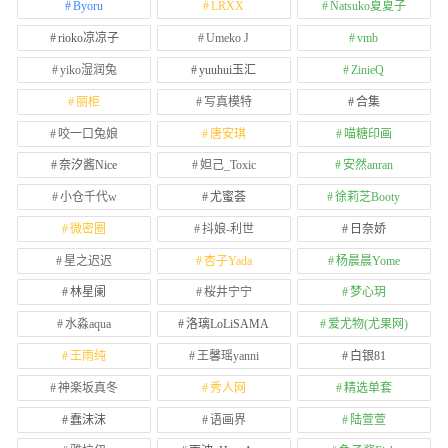
Byoru
LRXX
Natsuko夏夏子
rioko凉凉子
Umeko J
vmb
yiko湿润兔
yuuhui玉汇
ZinieQ
丽柜
写真模特
合集
咬一口兔娘
唐安琪
喵糖印画
奈汐酱Nice
妲己_Toxic
安然anran
小仓千代w
尤蜜荟
徐莉芝Booty
微密圈
抖娘-利世
日奈娇
星之迟迟
杏子Yada
杨晨晨Yome
林星阑
桜井宁宁
梦心玥
水淼aqua
洛璃LoLiSAMA
爱尤物(尤果网)
王雨纯
王馨瑶yanni
白银81
神楽坂真冬
秀人网
精选单套
蠢沫沫
语画界
陆萱萱