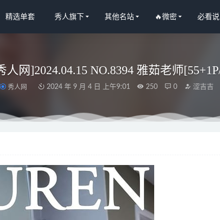
精选单套
秀人旗下
其他名站
🔥微密
必看说
n秀人网]2024.04.15 NO.8394 雅茹老师[55+1P
秀人网
2024 年 9 月 4 日 上午9:01
250
0
涩吉吉
人网]2022.11.25 NO.5915 王馨瑶yanni[90+1P／644MB]
2023-04-04
征GEZHENG&果儿 – 我们的双倍快乐🔥🔥[28P1V-162M]
2025-0
O.057 甘雨女仆[23P-394MB]
2022-12-11
夏夏子 – NO.58 白天蛾[61P-494MB]
2025-01-30
人网]2025.06.26 NO.10470 小肉肉咪[76+1P/721MB]
2026-01-21