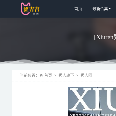
首页
最新合集
[Xiure
[Xiuren秀
当前位置：
首页
秀人旗下
秀人网
[微密圈]葛
日奈娇 – N
Natsuko
[Xiuren秀