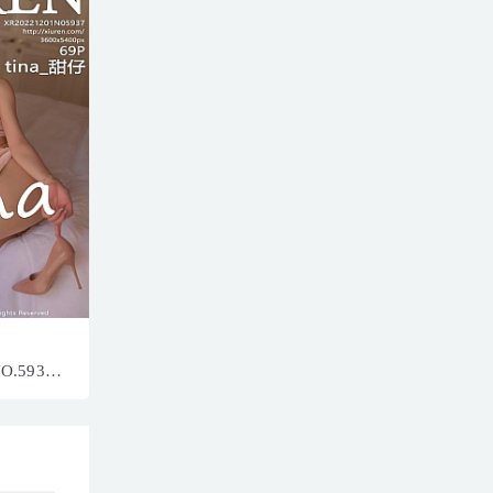
NO.5937
P／