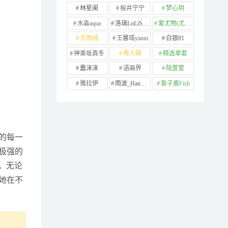
林星阑
桜井宁宁
梦心玥
水淼aqua
洛璃LoLiSAMA
爱尤物(尤果网)
王雨纯
王馨瑶yanni
白银81
神楽坂真冬
秀人网
精选单套
蠢沫沫
语画界
陆萱萱
雅拉伊
雨波_HaneAme
鱼子酱Fish
的每一
极强的
。无论
她在不