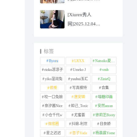
NO.11065
[Xiuren秀人
Well11[67P/745.99MB]
网]2025.12.04
NO.11064 李星儿
[49P/667.51MB]
标签
Byoru
LRXX
Natsuko夏夏子
rioko凉凉子
Umeko J
vmb
yiko湿润兔
yuuhui玉汇
ZinieQ
丽柜
写真模特
合集
咬一口兔娘
唐安琪
喵糖印画
奈汐酱Nice
妲己_Toxic
安然anran
小仓千代w
尤蜜荟
徐莉芝Booty
微密圈
抖娘-利世
日奈娇
星之迟迟
杏子Yada
杨晨晨Yome