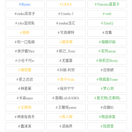
Byoru
LRXX
Natsuko夏夏子
rioko凉凉子
Umeko J
vmb
yiko湿润兔
yuuhui玉汇
ZinieQ
丽柜
写真模特
合集
咬一口兔娘
唐安琪
喵糖印画
奈汐酱Nice
妲己_Toxic
安然anran
小仓千代w
尤蜜荟
徐莉芝Booty
微密圈
抖娘-利世
日奈娇
星之迟迟
杏子Yada
杨晨晨Yome
林星阑
桜井宁宁
梦心玥
水淼aqua
洛璃LoLiSAMA
爱尤物(尤果网)
王雨纯
王馨瑶yanni
白银81
神楽坂真冬
秀人网
精选单套
蠢沫沫
语画界
陆萱萱