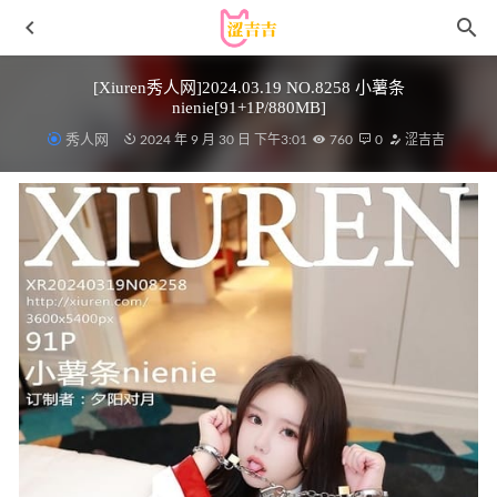
[Xiuren秀人网]2024.03.19 NO.8258 小薯条
nienie[91+1P/880MB]
秀人网
2024 年 9 月 30 日 下午3:01
760
0
涩吉吉
[Ugirls尤果网]爱尤物专辑 NO.2841 心之梦 anna苏拉
[35P/93MB]
2025-05-11
抖娘-利世 – NO.149 美人淋浴[74P-448MB]
2023-05-09
Kuuko W – Tifa Swimsuit[33P-172.9M]
2025-10-09
周妍希(周研希) – 微密圈写真&视频合集【持续更新中】
2025-02-02
[Xiuren秀人网]2023.10.09 NO.7481 杨晨晨