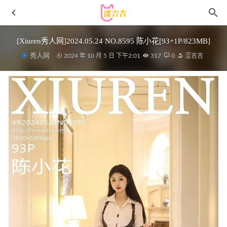
[Xiuren秀人网]2024.05.24 NO.8595 陈小花[93+1P/823MB]
秀人网
2024 年 10 月 5 日 下午2:01
317
0
涩吉吉
[喵糖映画]VOL.418 居家水手裙 [24P/218MB]
2023-03-27
[微密圈]古阿扎 – 大慈树王 [26P-205MB]
2023-06-12
小猫日记 – 微密圈写真&视频合集【持续更新中】
2023-09-
10
鱼子酱Fish – 蝴蝶之梦 [35P-429MB]
2025-01-30
[Xiuren秀人网]2024.04.26 NO.8459 桃妖夭[87+1P/717MB]
2024-10-22