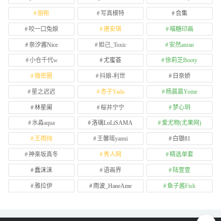
丽柜
写真模特
合集
咬一口兔娘
唐安琪
喵糖印画
奈汐酱Nice
妲己_Toxic
安然anran
小仓千代w
尤蜜荟
徐莉芝Booty
微密圈
抖娘-利世
日奈娇
星之迟迟
杏子Yada
杨晨晨Yome
林星阑
桜井宁宁
梦心玥
水淼aqua
洛璃LoLiSAMA
爱尤物(尤果网)
王雨纯
王馨瑶yanni
白银81
神楽坂真冬
秀人网
精选单套
蠢沫沫
语画界
陆萱萱
雅拉伊
雨波_HaneAme
鱼子酱Fish