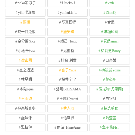
rioko凉凉子
Umeko J
vmb
yiko湿润兔
yuuhui玉汇
ZinieQ
丽柜
写真模特
合集
咬一口兔娘
唐安琪
喵糖印画
奈汐酱Nice
妲己_Toxic
安然anran
小仓千代w
尤蜜荟
徐莉芝Booty
微密圈
抖娘-利世
日奈娇
星之迟迟
杏子Yada
杨晨晨Yome
林星阑
桜井宁宁
梦心玥
水淼aqua
洛璃LoLiSAMA
爱尤物(尤果网)
王雨纯
王馨瑶yanni
白银81
神楽坂真冬
秀人网
精选单套
蠢沫沫
语画界
陆萱萱
雅拉伊
雨波_HaneAme
鱼子酱Fish