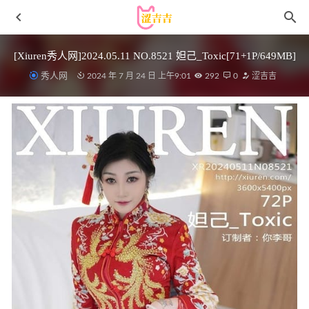
[Xiuren秀人网]2024.05.11 NO.8521 妲己_Toxic[71+1P/649MB]
秀人网
2024 年 7 月 24 日 上午9:01
292
0
涩吉吉
[Xiuren秀人网]2023.09.05 NO.7335 李雅柔
182CM[60+1P/656MB]
2024-02-12
学中医的土狗 – 微密圈写真&视频合集【持续更新中】
2024-06-03
ROSI写真 – 2015.07.07 NO.1307[48+1P12M]
2022-11-07
Byoru – NO.223 Cinderella [63P21V-1.85GB]
2025-02-14
[微密圈]西好运 – 超辣御姐配黑色包臀[38P8V-251MB]