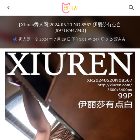
[Xiuren秀人网]2024.05.20 NO.8567 伊丽莎有点白
[99+1P/947MB]
秀人网
2024 年 7 月 29 日 下午3:01
247
0
涩吉吉
[YouMi尤蜜荟]2022.04.11 VOL.775 小海臀Rena[69+1P／
534MB]
2023-02-16
许岚LAN – NO.23 韩系制服 [40P-292MB]
2023-05-29
[微密圈]聂傲娇 – 红艳肚兜[19P-4MB]
2025-08-29
[XIUREN秀人网]2021.12.17 VOL.4351 尤妮丝Egg[34+1P／
339MB]
2022-12-24
[Xiuren秀人网]2023.06.01 NO.6841 可乐Vicky[78+1P／