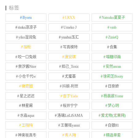
标签
Byoru
LRXX
Natsuko夏夏子
rioko凉凉子
Umeko J
vmb
yiko湿润兔
yuuhui玉汇
ZinieQ
丽柜
写真模特
合集
咬一口兔娘
唐安琪
喵糖印画
奈汐酱Nice
妲己_Toxic
安然anran
小仓千代w
尤蜜荟
徐莉芝Booty
微密圈
抖娘-利世
日奈娇
星之迟迟
杏子Yada
杨晨晨Yome
林星阑
桜井宁宁
梦心玥
水淼aqua
洛璃LoLiSAMA
爱尤物(尤果网)
王雨纯
王馨瑶yanni
白银81
神楽坂真冬
秀人网
精选单套