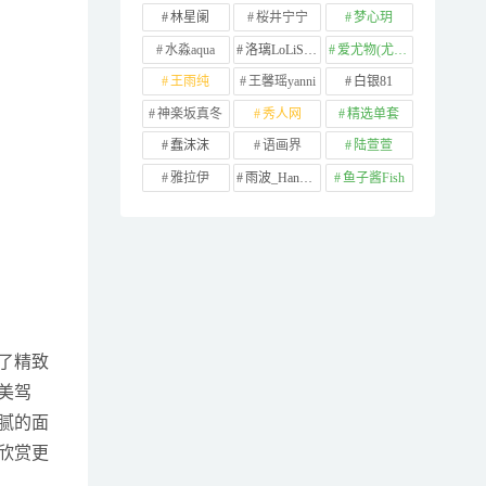
林星阑
桜井宁宁
梦心玥
水淼aqua
洛璃LoLiSAMA
爱尤物(尤果网)
王雨纯
王馨瑶yanni
白银81
神楽坂真冬
秀人网
精选单套
蠢沫沫
语画界
陆萱萱
雅拉伊
雨波_HaneAme
鱼子酱Fish
了精致
美驾
腻的面
欣赏更