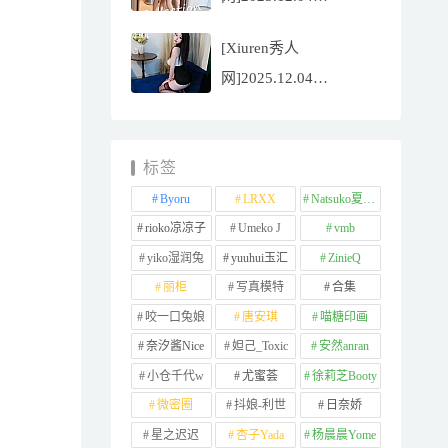
NO.11065
[Xiuren秀人
Well11[67P/745.99MB]
网]2025.12.04
NO.11064 李星儿
[49P/667.51MB]
标签
Byoru
LRXX
Natsuko夏夏子
rioko凉凉子
Umeko J
vmb
yiko湿润兔
yuuhui玉汇
ZinieQ
丽柜
写真模特
合集
咬一口兔娘
唐安琪
喵糖印画
奈汐酱Nice
妲己_Toxic
安然anran
小仓千代w
尤蜜荟
徐莉芝Booty
微密圈
抖娘-利世
日奈娇
星之迟迟
杏子Yada
杨晨晨Yome