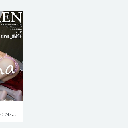
NO.7480
/783MB]