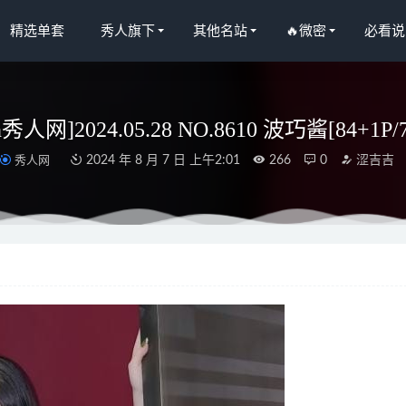
精选单套
秀人旗下
其他名站
🔥微密
必看说
en秀人网]2024.05.28 NO.8610 波巧酱[84+1P/
秀人网
2024 年 8 月 7 日 上午2:01
266
0
涩吉吉
魔物喵 – NO.141 Fantia しずくの部屋 (しずく) （原魔物喵2025
2G]
2026-07-01
人网]2024.08.05 NO.8971 诗诗kiki[85+1P/747MB]
2025-04-10
021.03.02 VOL.3151 大白兔吖[40+1P400M]
2022-12-12
果网]爱尤物 2021.10.31 No.2205 美幸baby[35P]
2023-01-19
人网]2022.12.13 NO.5992 安然anran[80+1P／627MB]
2023-04-18