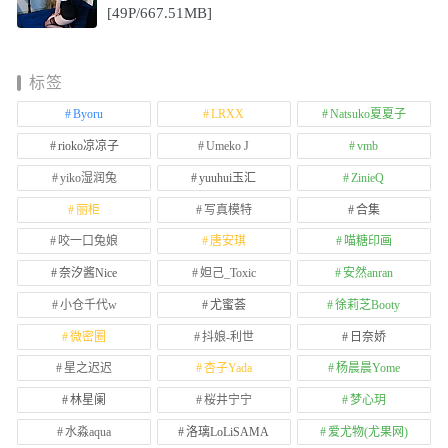
[49P/667.51MB]
标签
Byoru
LRXX
Natsuko夏夏子
rioko凉凉子
Umeko J
vmb
yiko湿润兔
yuuhui玉汇
ZinieQ
丽柜
写真模特
合集
咬一口兔娘
唐安琪
喵糖印画
奈汐酱Nice
妲己_Toxic
安然anran
小仓千代w
尤蜜荟
徐莉芝Booty
微密圈
抖娘-利世
日奈娇
星之迟迟
杏子Yada
杨晨晨Yome
林星阑
桜井宁宁
梦心玥
水淼aqua
洛璃LoLiSAMA
爱尤物(尤果网)