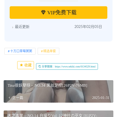
VIP免费下载
最近更新
2025年02月05日
十万口草莓粥粥
精选单套
收藏
分享链接：https://www.sekiki.com/0134529.html
Tina很妖孽呀 – NO.34 黑丝足控[26P2V-76MB]
上一篇
2025-01-31
木之本果 – NO.14 自撮りVol_12神社の巫女 [81P2V-