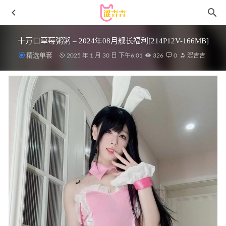
十万口草莓粥粥 – 2024年08月舰长福利[214P12V-166MB]
精选单套
2025 年 1 月 30 日 下午6:01
326
0
涩吉吉
小宁hate(宁酱) – 1-4月partme会员订阅[732P15V-1.02G]
2023-08-23
奈汐酱nice – NO.069 蜘蛛精 四妹[86P1V-488MB]
2024-10-
20
二佐 – NO.160 碧蓝樫野 [28P-323MB]
2023-07-02
咬一口兔娘(yiko湿润兔) – 被遗忘的大慈树王&大摆锤
[74P1V-1.47G]
2025-12-18