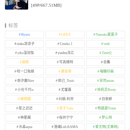
[49P/667.51MB]
标签
Byoru
LRXX
Natsuko夏夏子
rioko凉凉子
Umeko J
vmb
yiko湿润兔
yuuhui玉汇
ZinieQ
丽柜
写真模特
合集
咬一口兔娘
唐安琪
喵糖印画
奈汐酱Nice
妲己_Toxic
安然anran
小仓千代w
尤蜜荟
徐莉芝Booty
微密圈
抖娘-利世
日奈娇
星之迟迟
杏子Yada
杨晨晨Yome
林星阑
桜井宁宁
梦心玥
水淼aqua
洛璃LoLiSAMA
爱尤物(尤果网)