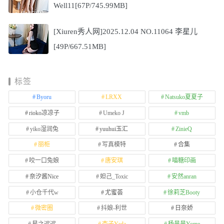
Well11[67P/745.99MB]
[Xiuren秀人网]2025.12.04 NO.11064 李星儿
[49P/667.51MB]
标签
Byoru
LRXX
Natsuko夏夏子
rioko凉凉子
Umeko J
vmb
yiko湿润兔
yuuhui玉汇
ZinieQ
丽柜
写真模特
合集
咬一口兔娘
唐安琪
喵糖印画
奈汐酱Nice
妲己_Toxic
安然anran
小仓千代w
尤蜜荟
徐莉芝Booty
微密圈
抖娘-利世
日奈娇