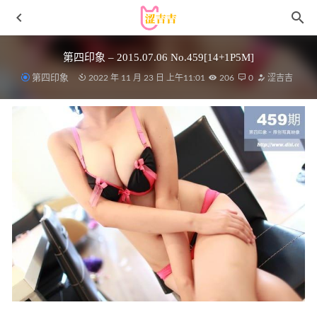
第四印象 – 2015.07.06 No.459[14+1P5M]
第四印象
2022 年 11 月 23 日 上午11:01
206
0
涩吉吉
喵糖映画 VOL.105 穹妹和服 [39P/65MB]
2023-04-05
[Xiuren秀人网]2025.06.23 NO.10451 唐安琪[81+1P/728MB]
2026-01-16
[微密圈]脸红Dearie – 哇哦 [29P-47MB]
2023-07-22
青豆客 – 2017.07.24 哓哓[53+1P204M]
2022-11-07
眼酱大魔王w – NO.79 Fantia 22年12月合集（5套）[30P1V-
200M]
2023-08-05