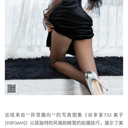
这组来自**异思趣向**的写真图集《丝享家733 美子
[93P36M]》以其独特的风格和精致的拍摄技巧，展示了美