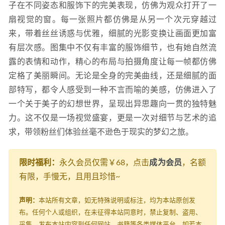
子在不同姿态和服饰下的完美表现，仿佛为观众打开了一
扇视觉的窗。每一张照片都仿佛是从另一个次元穿越过
来，带着丝丝诱惑与优雅，细腻的光影变换让画面更加富
有层次感。图集中不仅有丰富的服饰细节，也有她自然流
露的表情和动作，精心的布局与拍摄角度让每一帧都仿佛
定格了美丽瞬间。无论是全身的完美曲线，还是细腻的面
部特写，都令人感受到一种不言而喻的美感，仿佛进入了
一个关于美子的幻想世界，呈现出异思趣向一贯的独特魅
力。这不仅是一场视觉盛宴，更是一次对细节与艺术的追
求，带领粉丝们体验丝毫不逊色于现实的梦幻之旅。
限时福利：
永久会员仅需￥68，点击
成为会员
，名额
有限，手慢无，且用且珍惜~
声明：
本站所有文章，如无特殊说明或标注，均为本站原创发
布。任何个人或组织，在未征得本站同意时，禁止复制、盗用、
采集、发布本站内容到任何网站、书籍等各类媒体平台。如若本