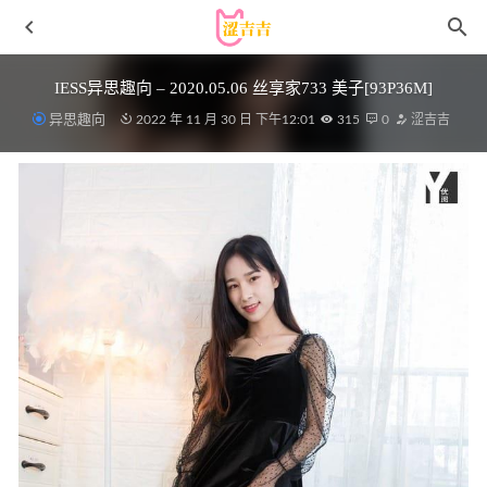
IESS异思趣向 – 2020.05.06 丝享家733 美子[93P36M]
异思趣向
2022 年 11 月 30 日 下午12:01
315
0
涩吉吉
[微密圈]lelepigbaby – 地下车库[35P-110MB]
2024-11-09
[爱尤物]2022 NO.2467 小尤奈 爱情补充剂[35P／85.8MB]
2023-07-18
咬一口兔娘(yiko湿润兔) – NO.268 2026年06月作品『鸣潮爱
弥斯』 [121P3V-1.70GB]
2026-07-01
[微密圈]俏妞qiaoniuTT – 月底福利大冲刺[50P-127M]
2023-
09-04