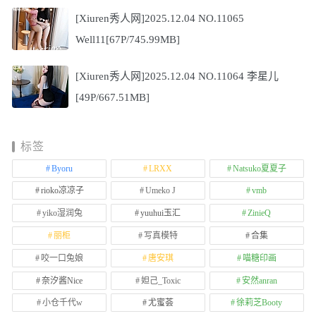
[Xiuren秀人网]2025.12.04 NO.11065
Well11[67P/745.99MB]
[Xiuren秀人网]2025.12.04 NO.11064 李星儿
[49P/667.51MB]
标签
Byoru
LRXX
Natsuko夏夏子
rioko凉凉子
Umeko J
vmb
yiko湿润兔
yuuhui玉汇
ZinieQ
丽柜
写真模特
合集
咬一口兔娘
唐安琪
喵糖印画
奈汐酱Nice
妲己_Toxic
安然anran
小仓千代w
尤蜜荟
徐莉芝Booty