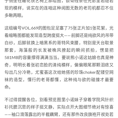
子侧坐在雕花铁艺椅上那组图，锁骨线条在光影里若隐若
现的模样，说实在的连咱这种阅图无数的老司机都忍不住
多瞅两眼。
这组编号VOL.669的图包足足塞了75张正片加1张花絮，光
看缩略图都能发现造型跨度挺大——前脚还是纯欲风的吊带
白纱，后脚就换上暗黑系的哥特风束腰，特别是天台取景
那套，海藻般的长发被晚风撩起的瞬间抓拍，愣是把
581MB的容量撑得满满当当。要说熊小诺这姑娘也真是神
奇，明明长着张初恋脸的清纯模样，偏偏眼尾那颗泪痣又
勾出几分冷艳，尤蜜荟这次给她搭的珍珠choker配镂空网
袜的造型，懂行的老哥都懂，这种纯与欲的碰撞才最要
命。
不过得提醒各位，别看预览图里小诺妹子穿着学院风针织
衫托腮沉思的样子挺文静，实际点开大图细节绝对有惊喜
——袖口滑落露出的半截藕臂，还有那件改良旗袍开衩处若