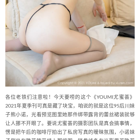
各位老铁们注意啦！今天要唠的这个《YOUMI尤蜜荟》
2021年夏季刊可真是藏了块宝，咱说的就是这位95后川妹
子熊小诺，光看预览图里她那件绑带露背的蕾丝裙装就够
让人挪不开眼了。要说尤蜜荟的摄影团队是真会搞事情，
愣是把午后的咖啡厅拍出了私房写真的暧昧氛围，小诺妹