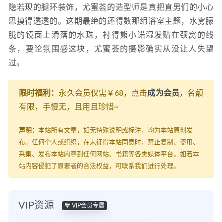
隐若现的腿环装饰，尤蜜荟的造型师是真把直男们的小心
思摸得透透的。这期最绝的还得数那组浴室主题，水雾朦
胧的镜面上滑落的水珠，衬得熊小诺湿发贴在颈窝的线
条，要论氛围感这块，尤蜜荟的摄影确实从没让人失望
过。
限时福利：
永久会员仅需￥68，点击
成为会员
，名额
有限，手慢无，且用且珍惜~
声明：
本站所有文章，如无特殊说明或标注，均为本站原创发
布。任何个人或组织，在未征得本站同意时，禁止复制、盗用、
采集、发布本站内容到任何网站、书籍等各类媒体平台。如若本
站内容侵犯了原著者的合法权益，可联系我们进行处理。
VIP资源
VIP会员专属