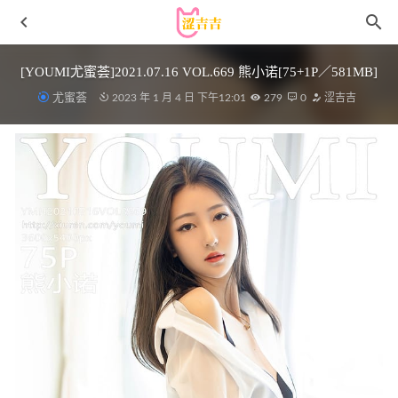
[YOUMI尤蜜荟]2021.07.16 VOL.669 熊小诺[75+1P／581MB]
尤蜜荟
2023 年 1 月 4 日 下午12:01
279
0
涩吉吉
[XIUREN秀人网]2022.09.23 VOL.5636 奶瓶土肥圆矮挫丑黑
穷[71+1P／653MB]
2023-01-15
[Xiuren秀人网]2024.05.14 NO.8538 杨晨晨
Yome[81+1P/569MB]
2024-09-06
尤蜜荟 – 2020.11.02 VOL.549 王雨纯[55+1P506M]
2022-12-
20
[Xiuren秀人网]2024.04.18 NO.8415 程程程-[80+1P/809MB]