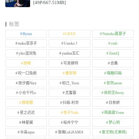
[49P/667.51MB]
标签
Byoru
LRXX
Natsuko夏夏子
rioko凉凉子
Umeko J
vmb
yiko湿润兔
yuuhui玉汇
ZinieQ
丽柜
写真模特
合集
咬一口兔娘
唐安琪
喵糖印画
奈汐酱Nice
妲己_Toxic
安然anran
小仓千代w
尤蜜荟
徐莉芝Booty
微密圈
抖娘-利世
日奈娇
星之迟迟
杏子Yada
杨晨晨Yome
林星阑
桜井宁宁
梦心玥
水淼aqua
洛璃LoLiSAMA
爱尤物(尤果网)