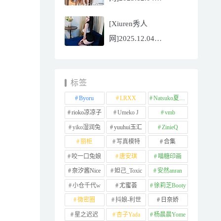
NO.11065
[Xiuren秀人
Well11[67P/745.99MB]
网]2025.12.04
NO.11064 李星儿
[49P/667.51MB]
标签
Byoru
LRXX
Natsuko夏夏子
rioko凉凉子
Umeko J
vmb
yiko湿润兔
yuuhui玉汇
ZinieQ
丽柜
写真模特
合集
咬一口兔娘
唐安琪
喵糖印画
奈汐酱Nice
妲己_Toxic
安然anran
小仓千代w
尤蜜荟
徐莉芝Booty
微密圈
抖娘-利世
日奈娇
星之迟迟
杏子Yada
杨晨晨Yome