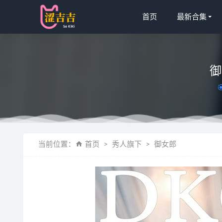
首页
最新合集
御
鹿野希 – V
当前位置：
首页
秀人旗下
御女郎
[喵糖映画]V
皮皮奶可可爱
[微密圈]林
绞肉姬 – 