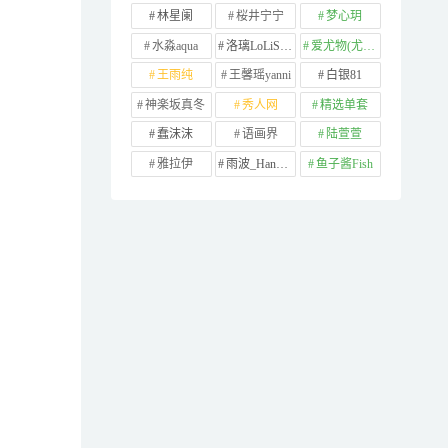
林星阑
桜井宁宁
梦心玥
水淼aqua
洛璃LoLiSAMA
爱尤物(尤果网)
王雨纯
王馨瑶yanni
白银81
神楽坂真冬
秀人网
精选单套
蠢沫沫
语画界
陆萱萱
雅拉伊
雨波_HaneAme
鱼子酱Fish