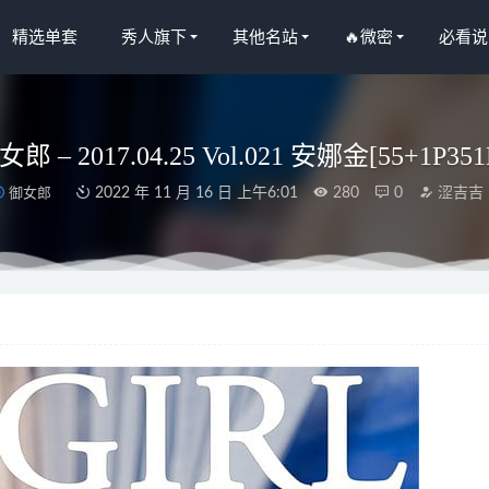
精选单套
秀人旗下
其他名站
🔥微密
必看说
女郎 – 2017.04.25 Vol.021 安娜金[55+1P351
御女郎
2022 年 11 月 16 日 上午6:01
280
0
涩吉吉
OL17丝袜OL[77P/213MB]
2022-05-06
OL.219 运动体操服 [50P/394MB]
2023-04-08
了啦 – NO.066 绣球花 [36P-661MB]
2025-12-04
扣弦 – 吊带妹妹[23P-51M]
2025-04-18
白兔布兰尔 [11P-29MB]
2025-09-25