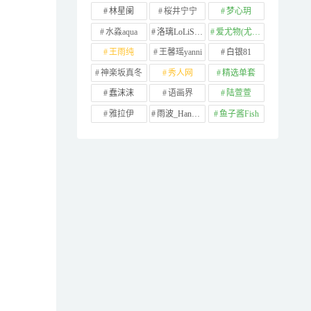
林星阑
桜井宁宁
梦心玥
水淼aqua
洛璃LoLiSAMA
爱尤物(尤果网)
王雨纯
王馨瑶yanni
白银81
神楽坂真冬
秀人网
精选单套
蠢沫沫
语画界
陆萱萱
雅拉伊
雨波_HaneAme
鱼子酱Fish