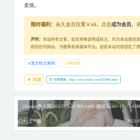
柔情。
限时福利：
永久会员仅需￥68，点击
成为会员
，
声明：
本站所有文章，如无特殊说明或标注，均为本站原创
容到任何网站、书籍等各类媒体平台。如若本站内容侵犯了
爱尤物(尤果网)
萌琪琪
收藏
分享链接：https://www.sekiki.com/0219905.html
[Xiuren秀人网]2023.03.29 NO.6489 婠婠么[66+1P／543M
上一篇
2023-0