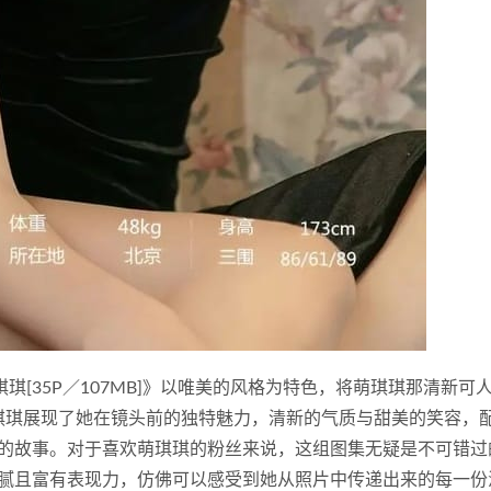
篇 萌琪琪[35P／107MB]》以唯美的风格为特色，将萌琪琪那清新可
萌琪琪展现了她在镜头前的独特魅力，清新的气质与甜美的笑容，
的故事。对于喜欢萌琪琪的粉丝来说，这组图集无疑是不可错过
腻且富有表现力，仿佛可以感受到她从照片中传递出来的每一份