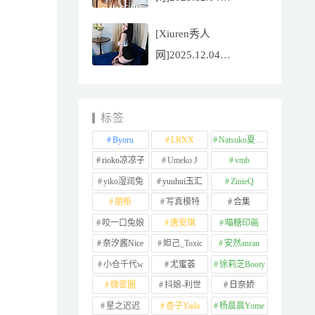
NO.11065
[Xiuren秀人
Well11[67P/745.99MB]
网]2025.12.04
NO.11064 李星儿
[49P/667.51MB]
标签
Byoru
LRXX
Natsuko夏夏子
rioko凉凉子
Umeko J
vmb
yiko湿润兔
yuuhui玉汇
ZinieQ
丽柜
写真模特
合集
咬一口兔娘
唐安琪
喵糖印画
奈汐酱Nice
妲己_Toxic
安然anran
小仓千代w
尤蜜荟
徐莉芝Booty
微密圈
抖娘-利世
日奈娇
星之迟迟
杏子Yada
杨晨晨Yome