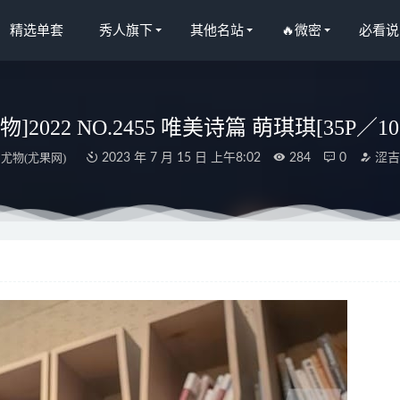
精选单套
秀人旗下
其他名站
🔥微密
必看说
物]2022 NO.2455 唯美诗篇 萌琪琪[35P／10
尤物(尤果网)
2023 年 7 月 15 日 上午8:02
284
0
涩吉
宝妹纸 – 不要嘞的太紧 [51P13V-804M]
2023-09-04
O.125 自撮り VOL.64 [135P-755MB]
2024-10-03
人网]2024.08.21 NO.9046 杏子Yada[85+1P/708MB]
2024-12-21
人网]2025.06.06 NO.10372 白芷yy[60+1P/592MB]
2025-12-27
鹿 NO.103 明日方舟 – 黑[15P-373M]
2025-04-18