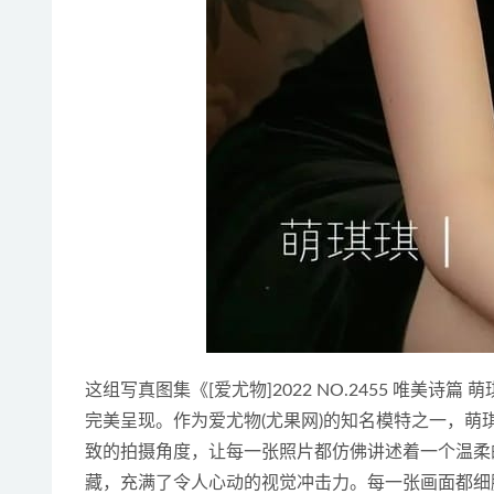
这组写真图集《[爱尤物]2022 NO.2455 唯美诗
完美呈现。作为爱尤物(尤果网)的知名模特之一，
致的拍摄角度，让每一张照片都仿佛讲述着一个温柔
藏，充满了令人心动的视觉冲击力。每一张画面都细