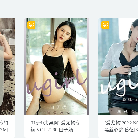
物专辑
[Ugirls尤果网] 爱尤物专
[爱尤物]2022 NO
37M]
辑 VOL.2190 白子嫣 情
黑丝心跳 葛征[3
爱公式[35P／39.9MB]
69.7MB]