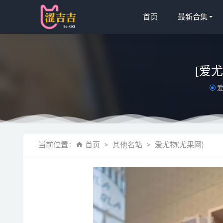
首页
最新合集
[爱尤
爱
[微密圈]奶
当前位置：
首页
其他名站
爱尤物(尤果网)
白银81 – N
[Xiuren秀
[Xiuren秀
Shika小鹿