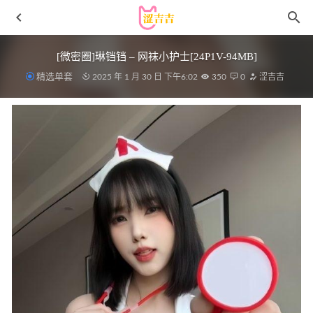
[微密圈]琳铛铛 – 网袜小护士[24P1V-94MB]
精选单套
2025 年 1 月 30 日 下午6:02
350
0
涩吉吉
九曲Jean – NO.126 花园花嫁 [30P-474MB]
2023-04-04
[Xiuren秀人网]2024.12.13 NO.9601 桃妖夭[77+1P/665MB]
2025-06-09
椒妮佐仁 – 写真图包合集【持续更新中】
2022-11-08
[微密圈]可可西yyy – 酒店撕袜拍照[17P4V-277M]
2025-04-
18
瓜希酱 – NO.037 英仙座护士[20P/109MB]
2022-05-06