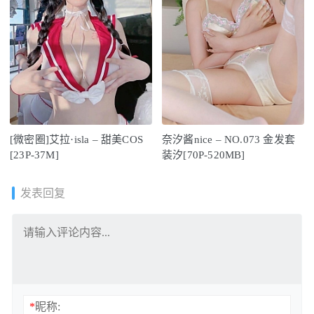
[微密圈]艾拉·isla – 甜美COS
奈汐酱nice – NO.073 金发套
[23P-37M]
装汐[70P-520MB]
发表回复
*
昵称: