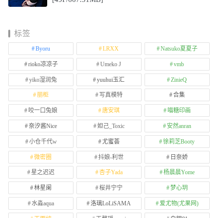
标签
Byoru
LRXX
Natsuko夏夏子
rioko凉凉子
Umeko J
vmb
yiko湿润兔
yuuhui玉汇
ZinieQ
丽柜
写真模特
合集
咬一口兔娘
唐安琪
喵糖印画
奈汐酱Nice
妲己_Toxic
安然anran
小仓千代w
尤蜜荟
徐莉芝Booty
微密圈
抖娘-利世
日奈娇
星之迟迟
杏子Yada
杨晨晨Yome
林星阑
桜井宁宁
梦心玥
水淼aqua
洛璃LoLiSAMA
爱尤物(尤果网)