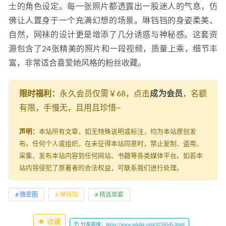
士的角色设定。每一张照片都透露出一股迷人的气息，仿
佛让人置身于一个充满幻想的场景。琳铛铛的身姿柔美、
自然，网袜的设计更是增添了几分诱惑与神秘感。这套资
源包含了24张精美的照片和一段视频，质量上乘，细节丰
富，非常适合喜爱她风格的粉丝收藏。
限时福利：
永久会员仅需￥68，点击
成为会员
，名额
有限，手慢无，且用且珍惜~
声明：
本站所有文章，如无特殊说明或标注，均为本站原创发
布。任何个人或组织，在未征得本站同意时，禁止复制、盗用、
采集、发布本站内容到任何网站、书籍等各类媒体平台。如若本
站内容侵犯了原著者的合法权益，可联系我们进行处理。
微密圈
琳铛铛
精选单套
收藏
分享链接：https://www.sekiki.com/0234545.html