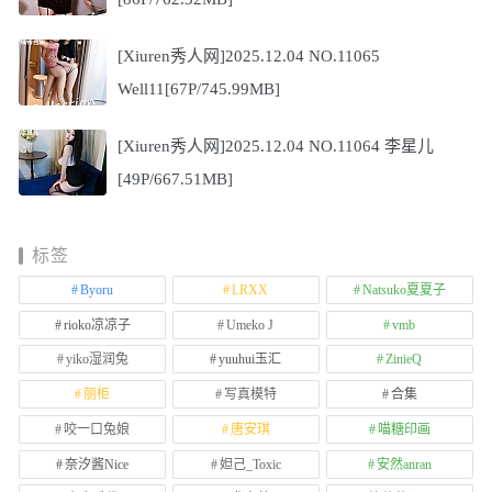
[Xiuren秀人网]2025.12.04 NO.11065
Well11[67P/745.99MB]
[Xiuren秀人网]2025.12.04 NO.11064 李星儿
[49P/667.51MB]
标签
Byoru
LRXX
Natsuko夏夏子
rioko凉凉子
Umeko J
vmb
yiko湿润兔
yuuhui玉汇
ZinieQ
丽柜
写真模特
合集
咬一口兔娘
唐安琪
喵糖印画
奈汐酱Nice
妲己_Toxic
安然anran