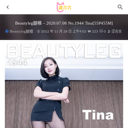
Beautyleg腿模 – 2020.07.08 No.1944 Tina[55P455M]
Beautyleg腿模
2022 年 11 月 28 日 上午9:02
223
0
涩吉吉
[Ugirls尤果网] 爱尤物专辑 VOL.2162 月音瞳 天赐的礼物
[35P／38MB]
2023-01-08
迷之呆梨(发条少女) – 过膝白丝 少女の尻[25P1V/143MB]
2022-05-06
白烨 – VOL.056 风纪委员[60P-305MB]
2022-11-10
[微密圈]洁己 – 白色丁字 [18P-53MB]
2023-03-25
[微密圈]鹅鹅 – 粉色猫女[13P6V-50MB]
2024-12-01