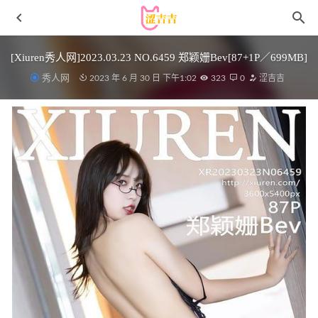
[Xiuren秀人网]2023.03.23 NO.6459 郑颖姗Bev[87+1P／699MB]
秀人网
2023 年 6 月 30 日 下午1:02
323
0
涩吉吉
Sally Dorasnow – Yuzuriha [47P1V-396MB]
2025-04-25
[Xiuren秀人网]2024.12.20 NO.9629 王雨纯[90+1P/872MB]
2025-06-16
[YOUMI尤蜜荟] 2021.10.09 VOL.702 玥儿玥er[53+1P／
528MB]
2023-01-05
[Xiuren秀人网]2024.04.30 NO.8478 妲己
_Toxic[88+1P/713MB]
2024-08-05