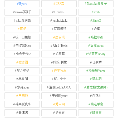
Byoru
LRXX
Natsuko夏夏子
rioko凉凉子
Umeko J
vmb
yiko湿润兔
yuuhui玉汇
ZinieQ
丽柜
写真模特
合集
咬一口兔娘
唐安琪
喵糖印画
奈汐酱Nice
妲己_Toxic
安然anran
小仓千代w
尤蜜荟
徐莉芝Booty
微密圈
抖娘-利世
日奈娇
星之迟迟
杏子Yada
杨晨晨Yome
林星阑
桜井宁宁
梦心玥
水淼aqua
洛璃LoLiSAMA
爱尤物(尤果网)
王雨纯
王馨瑶yanni
白银81
神楽坂真冬
秀人网
精选单套
蠢沫沫
语画界
陆萱萱