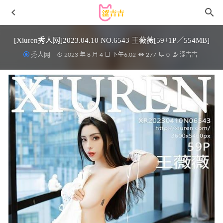
[Xiuren秀人网]2023.04.10 NO.6543 王薇薇[59+1P／554MB]
秀人网
2023 年 8 月 4 日 下午6:02
277
0
涩吉吉
面饼仙儿 – NO.132 红高跟女仆 [30P-199MB]
2024-11-20
[Xiuren秀人网]2023.03.30 NO.6496 金幼汐Vivian[80+1P／
677MB]
2023-08-05
[XiuRen秀人网] 2023.09.20 No.7416 梦心玥 美腿运动
[82P/728MB]
2024-05-15
[微密圈]俏妞qiaoniuTT – 浴室蜜桃[13P-59M]
2025-04-18
JVID辰辰 – 透视连衣[96P-184MB]
2023-02-12