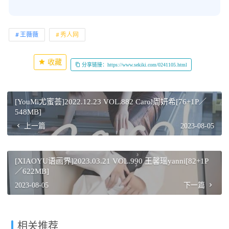
王薇薇
秀人网
收藏
分享链接：https://www.sekiki.com/0241105.html
[YouMi尤蜜荟]2022.12.23 VOL.882 Carol周妍希[76+1P／
548MB]
上一篇
2023-08-05
[XIAOYU语画界]2023.03.21 VOL.990 王馨瑶yanni[82+1P
／622MB]
2023-08-05
下一篇
相关推荐