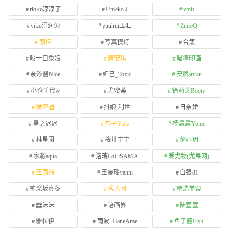
rioko凉凉子
Umeko J
vmb
yiko湿润兔
yuuhui玉汇
ZinieQ
丽柜
写真模特
合集
咬一口兔娘
唐安琪
喵糖印画
奈汐酱Nice
妲己_Toxic
安然anran
小仓千代w
尤蜜荟
徐莉芝Booty
微密圈
抖娘-利世
日奈娇
星之迟迟
杏子Yada
杨晨晨Yome
林星阑
桜井宁宁
梦心玥
水淼aqua
洛璃LoLiSAMA
爱尤物(尤果网)
王雨纯
王馨瑶yanni
白银81
神楽坂真冬
秀人网
精选单套
蠢沫沫
语画界
陆萱萱
雅拉伊
雨波_HaneAme
鱼子酱Fish