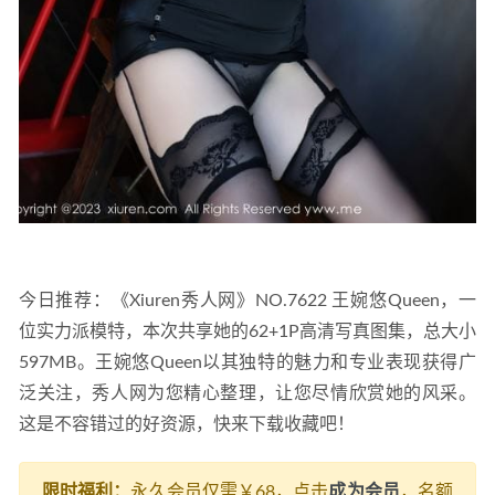
今日推荐：《Xiuren秀人网》NO.7622 王婉悠Queen，一
位实力派模特，本次共享她的62+1P高清写真图集，总大小
597MB。王婉悠Queen以其独特的魅力和专业表现获得广
泛关注，秀人网为您精心整理，让您尽情欣赏她的风采。
这是不容错过的好资源，快来下载收藏吧！
限时福利：
永久会员仅需￥68，点击
成为会员
，名额