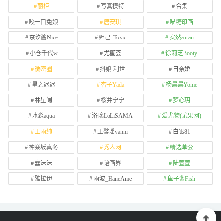
丽柜
写真模特
合集
咬一口兔娘
唐安琪
喵糖印画
奈汐酱Nice
妲己_Toxic
安然anran
小仓千代w
尤蜜荟
徐莉芝Booty
微密圈
抖娘-利世
日奈娇
星之迟迟
杏子Yada
杨晨晨Yome
林星阑
桜井宁宁
梦心玥
水淼aqua
洛璃LoLiSAMA
爱尤物(尤果网)
王雨纯
王馨瑶yanni
白银81
神楽坂真冬
秀人网
精选单套
蠢沫沫
语画界
陆萱萱
雅拉伊
雨波_HaneAme
鱼子酱Fish