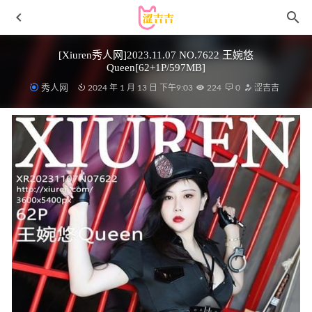
[Xiuren秀人网]2023.11.07 NO.7622 王婉悠
Queen[62+1P/597MB]
秀人网
2024 年 1 月 13 日 下午9:03
224
0
涩吉吉
野心坏蛋 – 微密圈写真&视频合集【持续更新中】
2025-07-
07
雨波_HaneAme – NO.270 MARVEL – 蜘蛛人2[49P-386M]
2023-08-14
迷之呆梨(发条少女) – 2024年9月fantia会员订阅合集(6套）
[122P4V-315MB]
2024-11-09
雪晴Astra – NO.055 原神 甘雨原创内衣 [45P1V-1.45GB]