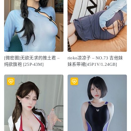
[微密圈]无欲无求的推土君 –
rioko凉凉子 – NO.73 吉他妹
纯欲旗袍 [25P-43M]
妹系带裙[45P1V/1.24GB]