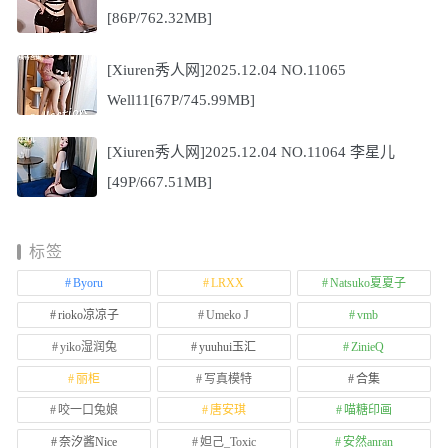
[86P/762.32MB]
[Xiuren秀人网]2025.12.04 NO.11065
Well11[67P/745.99MB]
[Xiuren秀人网]2025.12.04 NO.11064 李星儿
[49P/667.51MB]
标签
Byoru
LRXX
Natsuko夏夏子
rioko凉凉子
Umeko J
vmb
yiko湿润兔
yuuhui玉汇
ZinieQ
丽柜
写真模特
合集
咬一口兔娘
唐安琪
喵糖印画
奈汐酱Nice
妲己_Toxic
安然anran