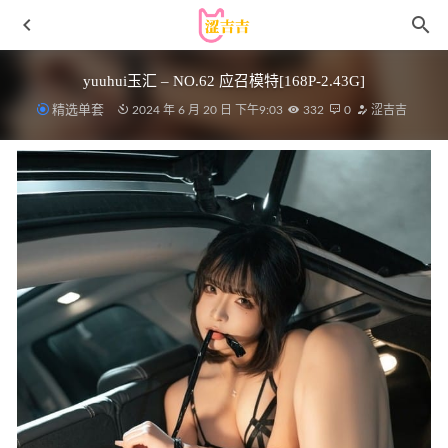
yuuhui玉汇 – NO.62 应召模特[168P-2.43G]
精选单套
2024 年 6 月 20 日 下午9:03
332
0
涩吉吉
二佐Nisa – NO.188 海梦 小女仆[30P-392M]
2025-04-18
瓜希酱 – NO.61 碧蓝航线 大凤赛车 [23P-152MB]
2023-02-
25
[Xiuren秀人网]2024.11.25 NO.9500 唐安琪[79+1P/783MB]
2025-05-15
[Xiuren秀人网]2024.06.21 NO.8741 王馨瑶
yanni[80+1P/723MB]
2025-03-10