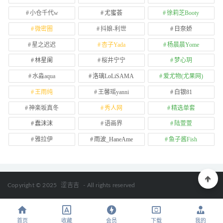
小仓千代w
尤蜜荟
徐莉芝Booty
微密圈
抖娘-利世
日奈娇
星之迟迟
杏子Yada
杨晨晨Yome
林星阑
桜井宁宁
梦心玥
水淼aqua
洛璃LoLiSAMA
爱尤物(尤果网)
王雨纯
王馨瑶yanni
白银81
神楽坂真冬
秀人网
精选单套
蠢沫沫
语画界
陆萱萱
雅拉伊
雨波_HaneAme
鱼子酱Fish
Copyright © 2025
涩吉吉
- All rights reserved
首页
收藏
会员
下载
我的