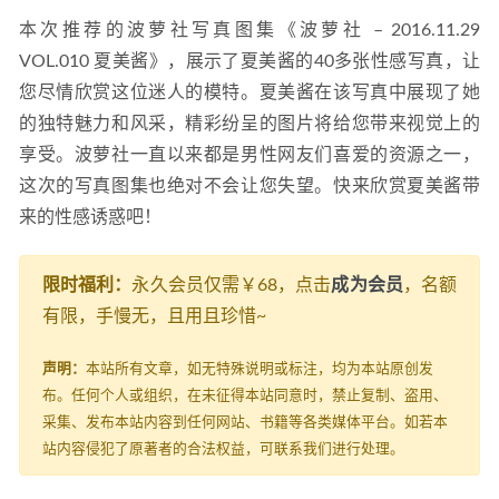
本次推荐的波萝社写真图集《波萝社 – 2016.11.29 
VOL.010 夏美酱》，展示了夏美酱的40多张性感写真，让
您尽情欣赏这位迷人的模特。夏美酱在该写真中展现了她
的独特魅力和风采，精彩纷呈的图片将给您带来视觉上的
享受。波萝社一直以来都是男性网友们喜爱的资源之一，
这次的写真图集也绝对不会让您失望。快来欣赏夏美酱带
来的性感诱惑吧！
限时福利：
永久会员仅需￥68，点击
成为会员
，名额
有限，手慢无，且用且珍惜~
声明：
本站所有文章，如无特殊说明或标注，均为本站原创发
布。任何个人或组织，在未征得本站同意时，禁止复制、盗用、
采集、发布本站内容到任何网站、书籍等各类媒体平台。如若本
站内容侵犯了原著者的合法权益，可联系我们进行处理。