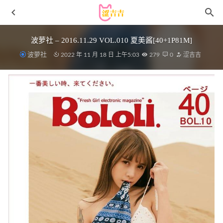
波萝社 – 2016.11.29 VOL.010 夏美酱[40+1P81M]
波萝社
2022 年 11 月 18 日 上午5:03
279
0
涩吉吉
[XIUREN秀人网]2022.01.19 VOL.4481 月音瞳[93+1P／
937MB]
2022-12-30
佳佳拖把 – 微密圈写真&视频合集【持续更新中】
2025-05-
07
[Ugirls尤果网]爱尤物 2022.07.09 No.2364 葛征Model[35P]
2023-01-16
蠢沫沫 NO.212 海风 [19P-162MB]
2023-03-03