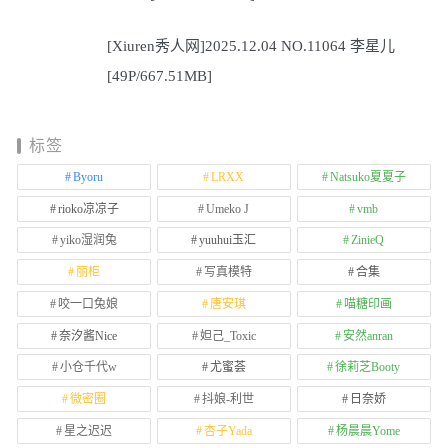
[Xiuren秀人网]2025.12.04 NO.11064 李星儿
[49P/667.51MB]
标签
Byoru
LRXX
Natsuko夏夏子
rioko凉凉子
Umeko J
vmb
yiko湿润兔
yuuhui玉汇
ZinieQ
丽柜
写真模特
合集
咬一口兔娘
唐安琪
喵糖印画
奈汐酱Nice
妲己_Toxic
安然anran
小仓千代w
尤蜜荟
徐莉芝Booty
微密圈
抖娘-利世
日奈娇
星之迟迟
杏子Yada
杨晨晨Yome