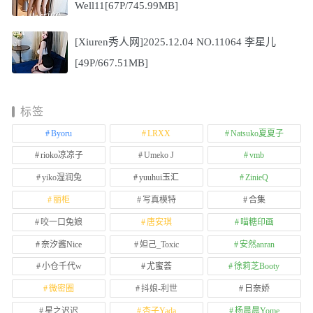
Well11[67P/745.99MB]
[Xiuren秀人网]2025.12.04 NO.11064 李星儿
[49P/667.51MB]
标签
Byoru
LRXX
Natsuko夏夏子
rioko凉凉子
Umeko J
vmb
yiko湿润兔
yuuhui玉汇
ZinieQ
丽柜
写真模特
合集
咬一口兔娘
唐安琪
喵糖印画
奈汐酱Nice
妲己_Toxic
安然anran
小仓千代w
尤蜜荟
徐莉芝Booty
微密圈
抖娘-利世
日奈娇
星之迟迟
杏子Yada
杨晨晨Yome