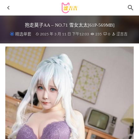
抱走莫子AA – NO.71 雪女太太[61P-569MB]
精选单套
2025 年 3 月 11 日 下午12:03
235
0
涩吉吉
[Xiuren秀人网]2025.02.13 NO.9879 Carol周妍希
X[53+1P/580MB]
2025-08-17
[Xiuren秀人网]2024.08.22 NO.9049 智恩baby[70+1P/656MB]
2024-12-09
[XIAOYU语画界]2022.04.01 VOL.749 芝芝Booty[80+1P／
633MB]
2023-02-28
[Xiuren秀人网]2022.12.22 NO.6028 奈奈子[79+1P／695MB]