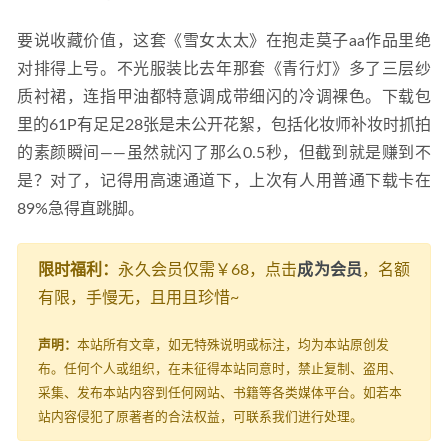
要说收藏价值，这套《雪女太太》在抱走莫子aa作品里绝
对排得上号。不光服装比去年那套《青行灯》多了三层纱
质衬裙，连指甲油都特意调成带细闪的冷调裸色。下载包
里的61P有足足28张是未公开花絮，包括化妆师补妆时抓拍
的素颜瞬间——虽然就闪了那么0.5秒，但截到就是赚到不
是？对了，记得用高速通道下，上次有人用普通下载卡在
89%急得直跳脚。
限时福利：
永久会员仅需￥68，点击
成为会员
，名额
有限，手慢无，且用且珍惜~
声明：
本站所有文章，如无特殊说明或标注，均为本站原创发
布。任何个人或组织，在未征得本站同意时，禁止复制、盗用、
采集、发布本站内容到任何网站、书籍等各类媒体平台。如若本
站内容侵犯了原著者的合法权益，可联系我们进行处理。