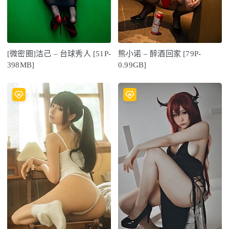
[微密圈]洁己 – 台球秀人 [51P-
熊小诺 – 醉酒回家 [79P-
398MB]
0.99GB]