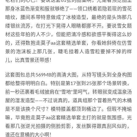
老粉们的心巴！要说这套61张的图集啊，光是看预览图里
那身冰蓝色渐变和服就够绝了——领口绣着若隐若现的雪花
暗纹，腰间系带特意做成了冰棱造型，最绝的是头饰那几
缕银丝流苏，在打光下晃得人眼睛都挪不开。要说雪女题
材这些年拍的人不少，但能把清冷感和欲感平衡得这么妙
的，还得数抱走莫子aa这套精选单套，你看她斜倚在仿雪
景的泡沫板上那几张，睫毛挂着人造雪粒要掉不掉的样
儿，比真雪景还带感！
这套图包总共569MB的高清大图，从特写镜头到全身构图
都给整得明明白白。特别是第17张到25张那个场景转换，
前一秒还裹着毛绒披肩在"雪地"里呵气，转眼就变成温泉汤
屋的湿发造型——不过说真的，道具组那个冒着热气的木桶
是不是该换个尺寸？模特膝盖都顶到桶边了。但瑕不掩瑜
嘛，毕竟抱走莫子aa这套精选单套主打的就是氛围感，光
看那几张逆光拍摄的侧脸剪影，发丝飘得跟真刮风似的，
谁还在意桶的大小啊！