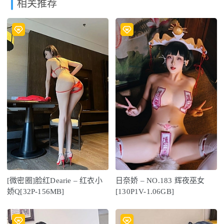
相关推荐
[微密圈]脸红Dearie – 红衣小
日奈娇 – NO.183 辉夜巫女
娇Q[32P-156MB]
[130P1V-1.06GB]