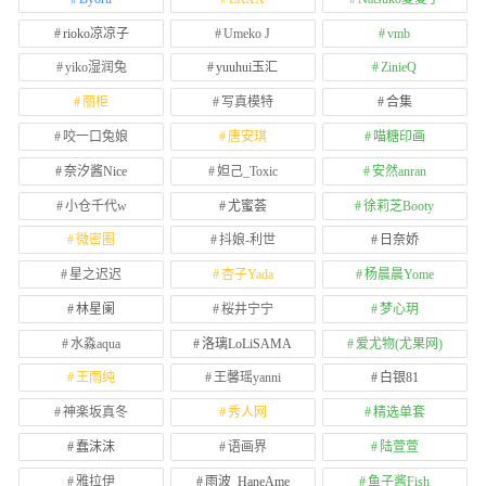
rioko凉凉子
Umeko J
vmb
yiko湿润兔
yuuhui玉汇
ZinieQ
丽柜
写真模特
合集
咬一口兔娘
唐安琪
喵糖印画
奈汐酱Nice
妲己_Toxic
安然anran
小仓千代w
尤蜜荟
徐莉芝Booty
微密圈
抖娘-利世
日奈娇
星之迟迟
杏子Yada
杨晨晨Yome
林星阑
桜井宁宁
梦心玥
水淼aqua
洛璃LoLiSAMA
爱尤物(尤果网)
王雨纯
王馨瑶yanni
白银81
神楽坂真冬
秀人网
精选单套
蠢沫沫
语画界
陆萱萱
雅拉伊
雨波_HaneAme
鱼子酱Fish