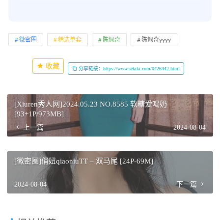
微密圈
精选单套
陈佩奇
陈佩奇yyyy
收藏
分享链接：https://www.sekiki.com/0426442.html
[Xiuren秀人网]2024.05.23 NO.8585 软糖爱喝奶
[93+1P/973MB]
上一篇
2024-08-04
[微密圈]俏妞qiaoniuTT – 双马尾 [24P-69M]
2024-08-04
下一篇