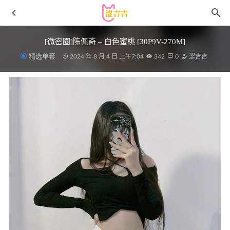
[微密圈]陈佩奇 – 白色蜜桃 [30P9V-270M]
精选单套
2024 年 8 月 4 日 上午7:04
342
0
涩吉吉
头条女神 – 2018.05.10 风情异域 娜依灵儿[14P389M]
2022-
11-25
[Xiuren秀人网]2023.10.23 NO.7548 王婉悠
Queen[72+1P/767MB]
2024-02-20
星之迟迟 – NO.095 斯卡哈 真红教枪[70P/302MB]
2022-05-
06
[微密圈]姐姐Lalion – 火辣的情[11P1V-92M]
2023-08-28