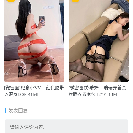
[微密圈]纪念小VV – 红色胶带
[微密圈]郑瑞妤 – 瑞瑞穿着真
☺缠身[20P-41M]
丝睡衣做家务 [27P -13M]
发表回复