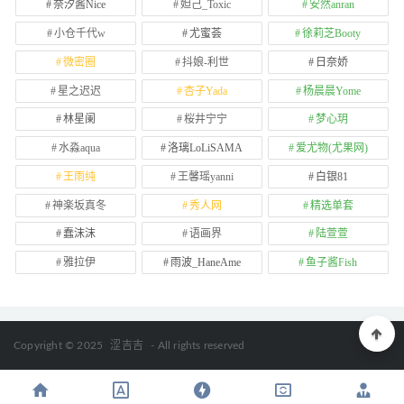
奈汐酱Nice
妲己_Toxic
安然anran
小仓千代w
尤蜜荟
徐莉芝Booty
微密圈
抖娘-利世
日奈娇
星之迟迟
杏子Yada
杨晨晨Yome
林星阑
桜井宁宁
梦心玥
水淼aqua
洛璃LoLiSAMA
爱尤物(尤果网)
王雨纯
王馨瑶yanni
白银81
神楽坂真冬
秀人网
精选单套
蠢沫沫
语画界
陆萱萱
雅拉伊
雨波_HaneAme
鱼子酱Fish
Copyright © 2025
涩吉吉
- All rights reserved