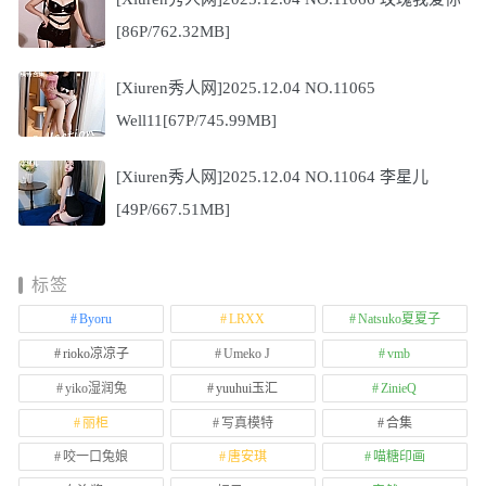
[86P/762.32MB]
[Xiuren秀人网]2025.12.04 NO.11065
Well11[67P/745.99MB]
[Xiuren秀人网]2025.12.04 NO.11064 李星儿
[49P/667.51MB]
标签
Byoru
LRXX
Natsuko夏夏子
rioko凉凉子
Umeko J
vmb
yiko湿润兔
yuuhui玉汇
ZinieQ
丽柜
写真模特
合集
咬一口兔娘
唐安琪
喵糖印画