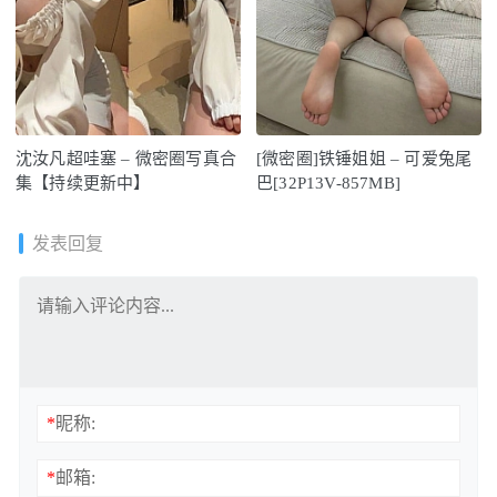
沈汝凡超哇塞 – 微密圈写真合
[微密圈]铁锤姐姐 – 可爱兔尾
集【持续更新中】
巴[32P13V-857MB]
发表回复
*
昵称:
*
邮箱: