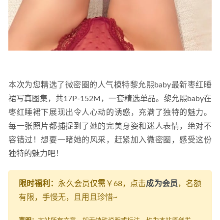
本次为您精选了微密圈的人气模特黎允熙baby最新枣红睡
裙写真图集，共17P-152M，一套精选单品。黎允熙baby在
枣红睡裙下展现出令人心动的诱惑，充满了独特的魅力。
每一张照片都捕捉到了她的完美身姿和迷人表情，绝对不
容错过！想要一睹她的风采，赶紧加入微密圈，感受这份
独特的魅力吧！
限时福利：
永久会员仅需￥68，点击
成为会员
，名额
有限，手慢无，且用且珍惜~