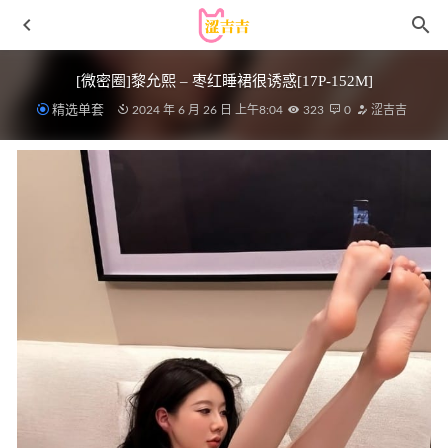
[微密圈]黎允熙 – 枣红睡裙很诱惑[17P-152M]
精选单套
2024 年 6 月 26 日 上午8:04
323
0
涩吉吉
秀人网 – 2020.03.03 No.2024 杨晨晨sugar[69+1P258M]
2022-11-07
抱走莫子AA – NO.51 喜多川泳装[44P8V-1.23GB]
2022-08-
08
星之迟迟 – NO.285 2025年10月计划F 碧蓝航线 信浓 兔女郎
[52P-570MB]
2026-05-01
[YALAYI雅拉伊]2022.09.15 NO.974 告白 程小蝶[45+1P／