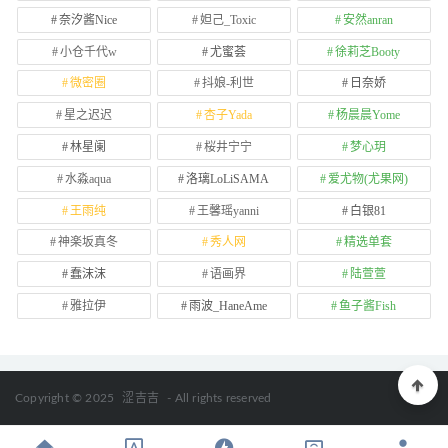
奈汐酱Nice
妲己_Toxic
安然anran
小仓千代w
尤蜜荟
徐莉芝Booty
微密圈
抖娘-利世
日奈娇
星之迟迟
杏子Yada
杨晨晨Yome
林星阑
桜井宁宁
梦心玥
水淼aqua
洛璃LoLiSAMA
爱尤物(尤果网)
王雨纯
王馨瑶yanni
白银81
神楽坂真冬
秀人网
精选单套
蠢沫沫
语画界
陆萱萱
雅拉伊
雨波_HaneAme
鱼子酱Fish
Copyright © 2025
涩吉吉
- All rights reserved