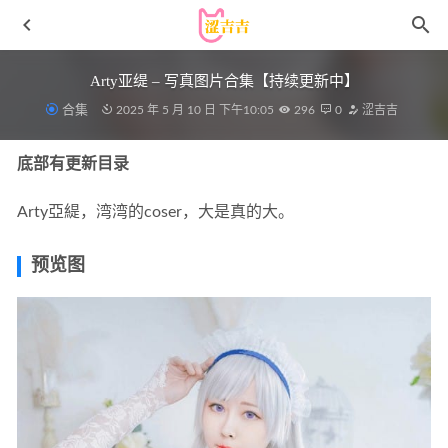
Arty亚缇 – 写真图片合集【持续更新中】
合集
2025 年 5 月 10 日 下午10:05
296
0
涩吉吉
底部有更新目录
Arty亞緹，湾湾的coser，大是真的大。
预览图
[YALAYI雅拉伊]2022.03.30 NO.916 阁楼 梓瑶[41+1P／
424MB]
2023-08-09
[XIUREN秀人网]2022.01.26 VOL.4515 梦心玥[70+1P／
589MB]
2023-01-01
Aznable – [Bimilstory] Vol.1 [93P-511MB]
2023-03-21
三刀刀miido – 写真图片合集【持续更新中】
2025-03-28
日奈娇 – NO.117 断头台阿乌拉[80P-1.91G]
2024-05-08