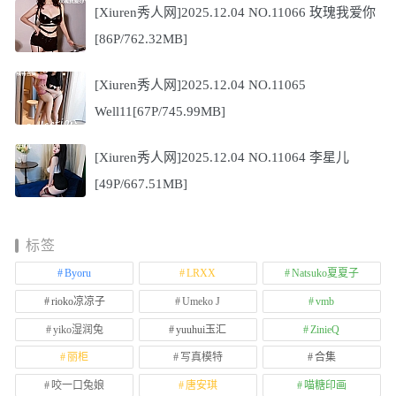
[Xiuren秀人网]2025.12.04 NO.11066 玫瑰我爱你
[86P/762.32MB]
[Xiuren秀人网]2025.12.04 NO.11065
Well11[67P/745.99MB]
[Xiuren秀人网]2025.12.04 NO.11064 李星儿
[49P/667.51MB]
标签
Byoru
LRXX
Natsuko夏夏子
rioko凉凉子
Umeko J
vmb
yiko湿润兔
yuuhui玉汇
ZinieQ
丽柜
写真模特
合集
咬一口兔娘
唐安琪
喵糖印画