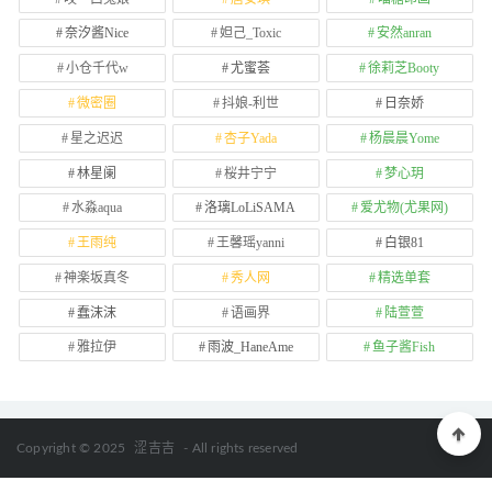
奈汐酱Nice
妲己_Toxic
安然anran
小仓千代w
尤蜜荟
徐莉芝Booty
微密圈
抖娘-利世
日奈娇
星之迟迟
杏子Yada
杨晨晨Yome
林星阑
桜井宁宁
梦心玥
水淼aqua
洛璃LoLiSAMA
爱尤物(尤果网)
王雨纯
王馨瑶yanni
白银81
神楽坂真冬
秀人网
精选单套
蠢沫沫
语画界
陆萱萱
雅拉伊
雨波_HaneAme
鱼子酱Fish
Copyright © 2025
涩吉吉
- All rights reserved