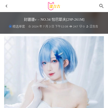
封疆疆v – NO.34 恰巴耶夫[29P-261M]
精选单套
2024 年 7 月 3 日 下午12:08
247
0
涩吉吉
Byoru – NO.110 Ghislaine [38P7V-954MB]
2023-06-07
[Xiuren秀人网]2023.10.26 NO.7567 小逗逗[79+1P/816MB]
2024-06-05
秋和柯基 – NO.90 火辣出击[35P1V-564MB]
2022-11-28
[Xiuren秀人网]2024.01.23 NO.8004 波巧酱[75+1P/708MB]
2024-05-17
[Xiuren秀人网]2024.09.19 NO.9177 mini米妮[80+1P/702MB]