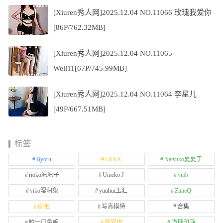
[Xiuren秀人网]2025.12.04 NO.11066 玫瑰我爱你
[86P/762.32MB]
[Xiuren秀人网]2025.12.04 NO.11065
Well11[67P/745.99MB]
[Xiuren秀人网]2025.12.04 NO.11064 李星儿
[49P/667.51MB]
标签
Byoru
LRXX
Natsuko夏夏子
rioko凉凉子
Umeko J
vmb
yiko湿润兔
yuuhui玉汇
ZinieQ
丽柜
写真模特
合集
咬一口兔娘
唐安琪
喵糖印画