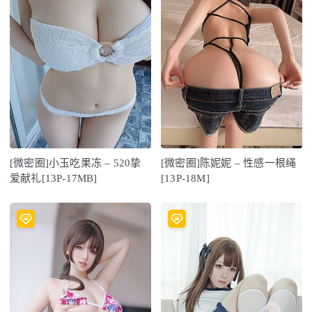
[微密圈]小玉吃果冻 – 520挚
[微密圈]陈妮妮 – 性感一根绳
爱献礼[13P-17MB]
[13P-18M]