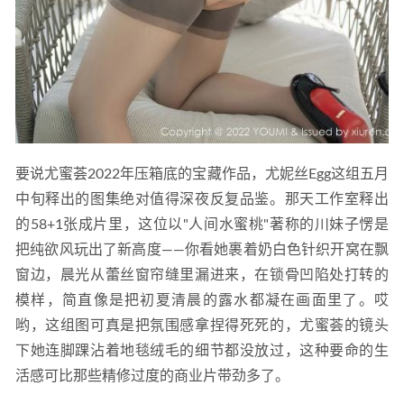
要说尤蜜荟2022年压箱底的宝藏作品，尤妮丝Egg这组五月
中旬释出的图集绝对值得深夜反复品鉴。那天工作室释出
的58+1张成片里，这位以"人间水蜜桃"著称的川妹子愣是
把纯欲风玩出了新高度——你看她裹着奶白色针织开窝在飘
窗边，晨光从蕾丝窗帘缝里漏进来，在锁骨凹陷处打转的
模样，简直像是把初夏清晨的露水都凝在画面里了。哎
哟，这组图可真是把氛围感拿捏得死死的，尤蜜荟的镜头
下她连脚踝沾着地毯绒毛的细节都没放过，这种要命的生
活感可比那些精修过度的商业片带劲多了。