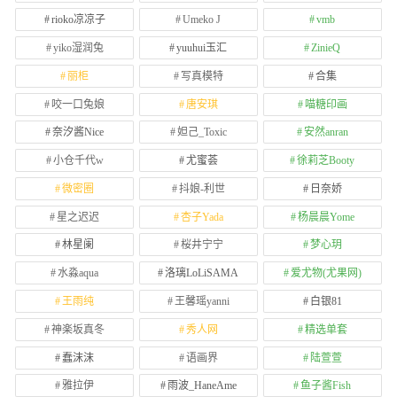
rioko凉凉子
Umeko J
vmb
yiko湿润兔
yuuhui玉汇
ZinieQ
丽柜
写真模特
合集
咬一口兔娘
唐安琪
喵糖印画
奈汐酱Nice
妲己_Toxic
安然anran
小仓千代w
尤蜜荟
徐莉芝Booty
微密圈
抖娘-利世
日奈娇
星之迟迟
杏子Yada
杨晨晨Yome
林星阑
桜井宁宁
梦心玥
水淼aqua
洛璃LoLiSAMA
爱尤物(尤果网)
王雨纯
王馨瑶yanni
白银81
神楽坂真冬
秀人网
精选单套
蠢沫沫
语画界
陆萱萱
雅拉伊
雨波_HaneAme
鱼子酱Fish