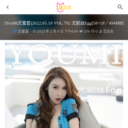
[YouMi尤蜜荟]2022.05.19 VOL.792 尤妮丝Egg[58+1P／494MB]
尤蜜荟
2023 年 2 月 9 日 下午8:09
274
0
涩吉吉
蠢沫沫 – NO.208 杂货喵 [71P-507MB]
2023-02-09
[微密圈]脸红Dearie – 热情如火[20P-54MB]
2023-03-03
[微密圈]奶宝妹纸 – 蜘蛛女侠[49P23V-153M]
2023-09-30
豆瓣酱 – 写真图片合集【持续更新中】
2025-04-05
小仓千代w – NO.026 22年10月fantia图包[82P-187MB]
2022-
11-02