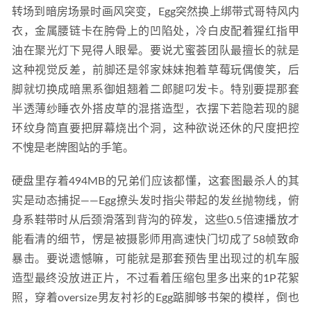
转场到暗房场景时画风突变，Egg突然换上绑带式哥特风内
衣，金属腰链卡在胯骨上的凹陷处，冷白皮配着猩红指甲
油在聚光灯下晃得人眼晕。要说尤蜜荟团队最擅长的就是
这种视觉反差，前脚还是邻家妹妹抱着草莓玩偶傻笑，后
脚就切换成暗黑系御姐翘着二郎腿叼发卡。特别要提那套
半透薄纱睡衣外搭皮草的混搭造型，衣摆下若隐若现的腿
环纹身简直要把屏幕烧出个洞，这种欲说还休的尺度把控
不愧是老牌图站的手笔。
硬盘里存着494MB的兄弟们应该都懂，这套图最杀人的其
实是动态捕捉——Egg撩头发时指尖带起的发丝抛物线，俯
身系鞋带时从后颈滑落到背沟的碎发，这些0.5倍速播放才
能看清的细节，愣是被摄影师用高速快门切成了58帧致命
暴击。要说遗憾嘛，可能就是那套预告里出现过的机车服
造型最终没放进正片，不过看着压缩包里多出来的1P花絮
照，穿着oversize男友衬衫的Egg踮脚够书架的模样，倒也