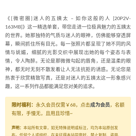
《[微密圈]迷人的五姨太 – 如你这般的人 [20P2V-
163MB]》这一精选单套，带您走进一位极具魅力的五姨太
的世界。她那独特的气质与迷人的眼神，仿佛能够穿透屏
幕，瞬间抓住所有目光。每一张照片都呈现了她不同的风
情与妩媚，细腻的光影交织中展现出她的每个姿态与表
情，令人陶醉。无论是那微微勾起的唇角，还是温柔的眼
神，都无时无刻不散发着让人无法抗拒的诱惑。无论您是
热衷于欣赏精致写真，还是对迷人的五姨太这一形象感兴
趣，这一系列作品都能满足您对美的追求。
限时福利：
永久会员仅需￥68，点击
成为会员
，名额
有限，手慢无，且用且珍惜~
声明：
本站所有文章，如无特殊说明或标注，均为本站原创发
布。任何个人或组织，在未征得本站同意时，禁止复制、盗用、