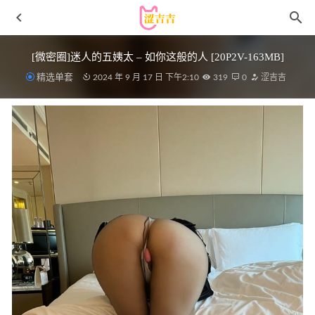
[微密圈]迷人的五姨太 – 如你这般的人 [20P2V-163MB]
精选单套
2024 年 9 月 17 日 下午2:10
319
0
涩吉吉
[Xiuren秀人网]2025.09.29 NO.10824 雅茹老师
[73P/618.26MB]
2026-05-06
Machi马吉(馬吉) – NO.07 白丝吊带[32P]
2026-06-15
[微密圈]陈佩奇yyyy – 情趣御姐 [26P-66M]
2024-05-28
[Xiuren秀人网]2025.03.18 NO.10033 小泡芙[70+1P/605MB]
2025-10-05
[Ugirls尤果网]爱尤物 2022.01.01 No.2248 穆菲菲[35P]