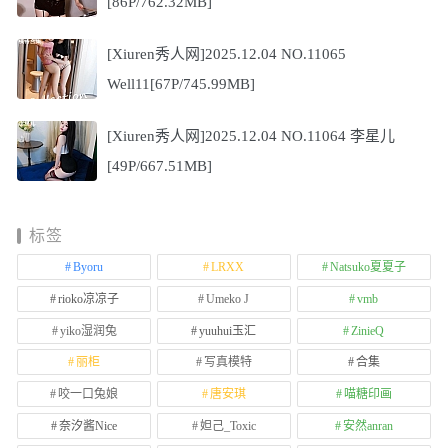
[86P/762.32MB]
[Xiuren秀人网]2025.12.04 NO.11065
Well11[67P/745.99MB]
[Xiuren秀人网]2025.12.04 NO.11064 李星儿
[49P/667.51MB]
标签
Byoru
LRXX
Natsuko夏夏子
rioko凉凉子
Umeko J
vmb
yiko湿润兔
yuuhui玉汇
ZinieQ
丽柜
写真模特
合集
咬一口兔娘
唐安琪
喵糖印画
奈汐酱Nice
妲己_Toxic
安然anran