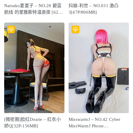
Natsuko夏夏子 – NO.28 碧蓝
抖娘-利世 – NO.031 激凸
航线 的里雅斯特温泉夜 [62P-
3[47P/806MB]
567M]
[微密圈]脸红Dearie – 红衣小
MisswarmJ – NO.42 Cyber
娇Q[32P-156MB]
MissWarmJ Phone
contents[26P3V-169MB]