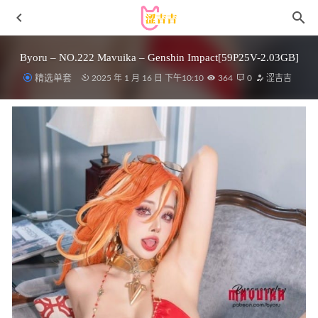
Byoru – NO.222 Mavuika – Genshin Impact[59P25V-2.03GB]
精选单套
2025 年 1 月 16 日 下午10:10
364
0
涩吉吉
[Xiuren秀人网]2023.03.13 NO.6406 小蛮妖Yummy[83+1P／
654MB]
2023-07-24
[Xiuren秀人网]2024.04.15 NO.8392 宝宝甜[64+1P/593MB]
2024-08-31
阿包也是兔娘 – NO.065 fate妖精骑士崔斯坦[34P-251MB]
2023-02-03
Yuna(윤아) – NO.49 [SAINT Photolife]Golden [63P-319MB]