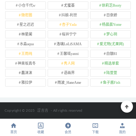
小仓千代w
尤蜜荟
徐莉芝Booty
微密圈
抖娘-利世
日奈娇
星之迟迟
杏子Yada
杨晨晨Yome
林星阑
桜井宁宁
梦心玥
水淼aqua
洛璃LoLiSAMA
爱尤物(尤果网)
王雨纯
王馨瑶yanni
白银81
神楽坂真冬
秀人网
精选单套
蠢沫沫
语画界
陆萱萱
雅拉伊
雨波_HaneAme
鱼子酱Fish
Copyright © 2025
涩吉吉
- All rights reserved
首页
收藏
会员
下载
我的