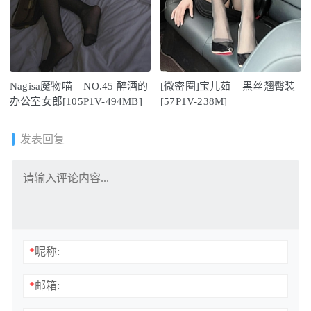
Nagisa魔物喵 – NO.45 醉酒的
[微密圈]宝儿茹 – 黑丝翘臀装
办公室女郎[105P1V-494MB]
[57P1V-238M]
发表回复
*
昵称:
*
邮箱: