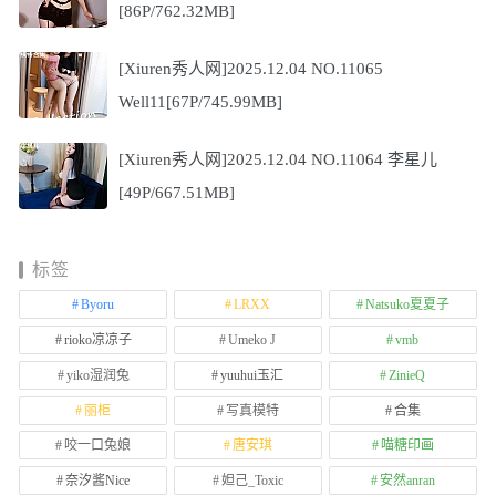
[86P/762.32MB]
[Xiuren秀人网]2025.12.04 NO.11065
Well11[67P/745.99MB]
[Xiuren秀人网]2025.12.04 NO.11064 李星儿
[49P/667.51MB]
标签
Byoru
LRXX
Natsuko夏夏子
rioko凉凉子
Umeko J
vmb
yiko湿润兔
yuuhui玉汇
ZinieQ
丽柜
写真模特
合集
咬一口兔娘
唐安琪
喵糖印画
奈汐酱Nice
妲己_Toxic
安然anran