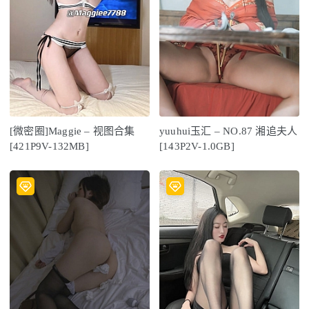
[微密圈]Maggie – 视图合集
yuuhui玉汇 – NO.87 湘追夫人
[421P9V-132MB]
[143P2V-1.0GB]