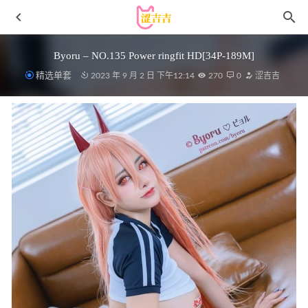
Byoru – NO.135 Power ringfit HD[34P-189M]
精选单套
2023 年 9 月 2 日 下午12:14
270
0
涩吉吉
[Xiuren秀人网]2025.10.20 NO.10892 唐安琪[76P/842.15MB]
2026-05-23
[XIUREN秀人网]2022.08.10 VOL.5418 周于希Sally[73+1P／
556MB]
2023-01-10
rioko凉凉子 – NO.143 胜利女神：妮姬 梅登 冰玫瑰[45P-
469MB]
2025-06-05
[Xiuren秀人网]2024.07.25 NO.8918 陆萱萱[80+1P/659MB]