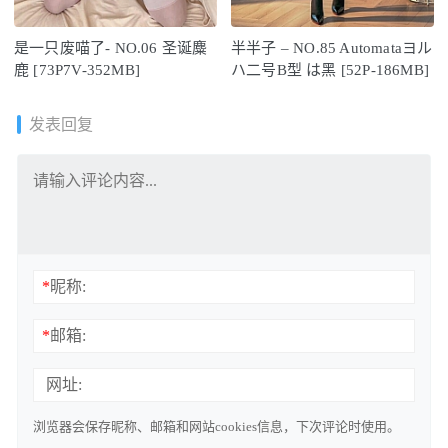
是一只废喵了- NO.06 圣诞麋
半半子 – NO.85 Automataヨル
鹿 [73P7V-352MB]
ハ二号B型 は黑 [52P-186MB]
发表回复
*
昵称:
*
邮箱:
网址:
浏览器会保存昵称、邮箱和网站cookies信息，下次评论时使用。