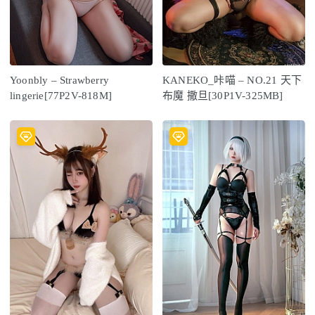
Yoonbly – Strawberry
KANEKO_咔喵 – NO.21 天下
lingerie[77P2V-818M]
布魔 撒旦[30P1V-325MB]