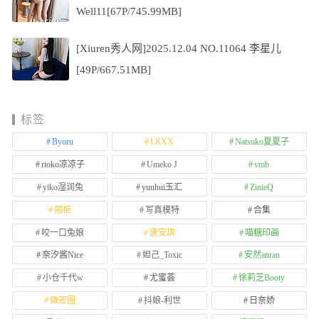
Well11[67P/745.99MB]
[Xiuren秀人网]2025.12.04 NO.11064 李星儿
[49P/667.51MB]
标签
Byoru
LRXX
Natsuko夏夏子
rioko凉凉子
Umeko J
vmb
yiko湿润兔
yuuhui玉汇
ZinieQ
丽柜
写真模特
合集
咬一口兔娘
唐安琪
喵糖印画
奈汐酱Nice
妲己_Toxic
安然anran
小仓千代w
尤蜜荟
徐莉芝Booty
微密圈
抖娘-利世
日奈娇