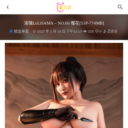
洛璃LoLiSAMA – NO.66 樱花[55P-774MB]
精选单套
2025 年 1 月 16 日 下午11:15
328
0
涩吉吉
[Xiuren秀人网]2025.05.27 NO.10330 诺诺Hsu[60+1P/597MB]
2025-12-17
[Xiuren秀人网]2024.01.25 NO.8020 小逗逗[79+1P/628MB]
2024-06-26
[微密圈]秋不吃鱼 – 镂空连体衣[22P-32MB]
2023-04-11
[Xiuren秀人网]2025.07.25 NO.10586 白露lulu[84+1P/825MB]
2026-02-18