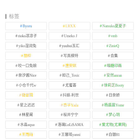
标签
Byoru
LRXX
Natsuko夏夏子
rioko凉凉子
Umeko J
vmb
yiko湿润兔
yuuhui玉汇
ZinieQ
丽柜
写真模特
合集
咬一口兔娘
唐安琪
喵糖印画
奈汐酱Nice
妲己_Toxic
安然anran
小仓千代w
尤蜜荟
徐莉芝Booty
微密圈
抖娘-利世
日奈娇
星之迟迟
杏子Yada
杨晨晨Yome
林星阑
桜井宁宁
梦心玥
水淼aqua
洛璃LoLiSAMA
爱尤物(尤果网)
王雨纯
王馨瑶yanni
白银81