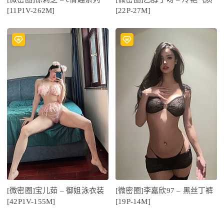
[11P1V-262M]
[22P-27M]
[微密圈]宝儿茹 – 御姐泳衣装
[微密圈]李嘉欣97 – 黑丝丁裤
[42P1V-155M]
[19P-14M]