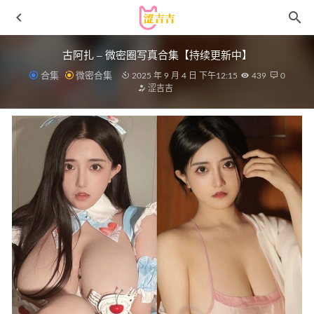
古阿扎 – 微密圈写真合集【持续更新中】
合集
微密合集
2025 年 9 月 4 日 下午12:15
439
0
涩吉吉
[爱尤物]2023 NO.2767 清澈的你 芮晓颖[35P/69MB]
2024-
07-25
九九八吖 – NO.023 奶牛 [40P-376MB]
2026-01-17
二佐 – NO.157 私房巫女[37P-406MB]
2023-03-10
[Xiuren秀人网]2025.07.31 NO.10602 水泽[86P/876.75MB]
2026-03-11
洛璃LoLiSAMA – NO.59 赤城 朝凰来仪[58P-605MB]
2024-